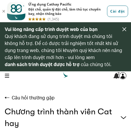
Vui lòng nâng cấp trình duyệt web của bạn
Quý khách đang sử dụng trình duyệt mà chúng tôi
không hỗ trợ. Để có được trải nghiệm tốt nhất khi sử
dụng trang web, chúng tôi khuyên quý khách nên nâng
cấp lên trình duyệt mới hơn - vui lòng xem
danh sách trình duyệt được hỗ trợ
của chúng tôi.
7
open navigation menu
Câu hỏi thường gặp
Chương trình thành viên Cat
hay