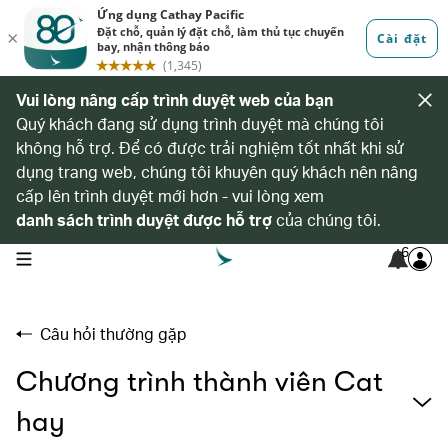
Vui lòng nâng cấp trình duyệt web của bạn
Quý khách đang sử dụng trình duyệt mà chúng tôi
không hỗ trợ. Để có được trải nghiệm tốt nhất khi sử
dụng trang web, chúng tôi khuyên quý khách nên nâng
cấp lên trình duyệt mới hơn - vui lòng xem
danh sách trình duyệt được hỗ trợ
của chúng tôi.
6
open navigation menu
Câu hỏi thường gặp
Chương trình thành viên Cat
hay