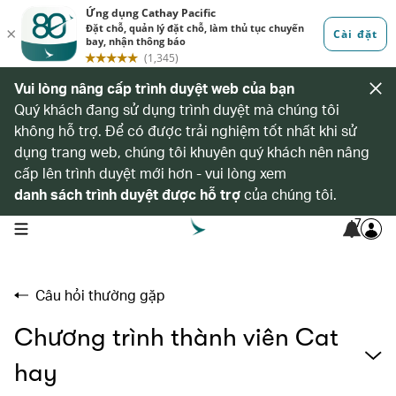
Vui lòng nâng cấp trình duyệt web của bạn
Quý khách đang sử dụng trình duyệt mà chúng tôi
không hỗ trợ. Để có được trải nghiệm tốt nhất khi sử
dụng trang web, chúng tôi khuyên quý khách nên nâng
cấp lên trình duyệt mới hơn - vui lòng xem
danh sách trình duyệt được hỗ trợ
của chúng tôi.
7
open navigation menu
Câu hỏi thường gặp
Chương trình thành viên Cat
hay