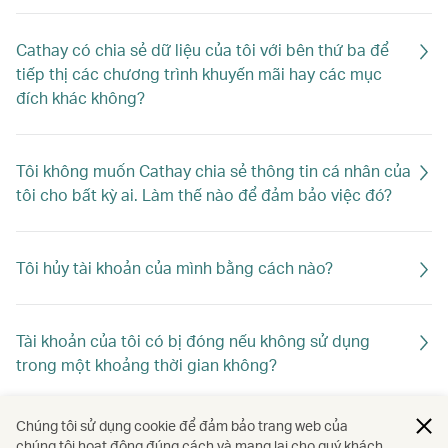
Cathay có chia sẻ dữ liệu của tôi với bên thứ ba để
tiếp thị các chương trình khuyến mãi hay các mục
đích khác không?
Tôi không muốn Cathay chia sẻ thông tin cá nhân của
tôi cho bất kỳ ai. Làm thế nào để đảm bảo việc đó?
Tôi hủy tài khoản của mình bằng cách nào?
Tài khoản của tôi có bị đóng nếu không sử dụng
trong một khoảng thời gian không?
Chúng tôi sử dụng cookie để đảm bảo trang web của
Làm cách nào tôi có thể giữ tài khoản Cathay của
chúng tôi hoạt động đúng cách và mang lại cho quý khách