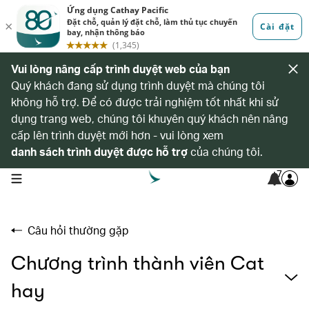
Vui lòng nâng cấp trình duyệt web của bạn
Quý khách đang sử dụng trình duyệt mà chúng tôi
không hỗ trợ. Để có được trải nghiệm tốt nhất khi sử
dụng trang web, chúng tôi khuyên quý khách nên nâng
cấp lên trình duyệt mới hơn - vui lòng xem
danh sách trình duyệt được hỗ trợ
của chúng tôi.
7
open navigation menu
Câu hỏi thường gặp
Chương trình thành viên Cat
hay