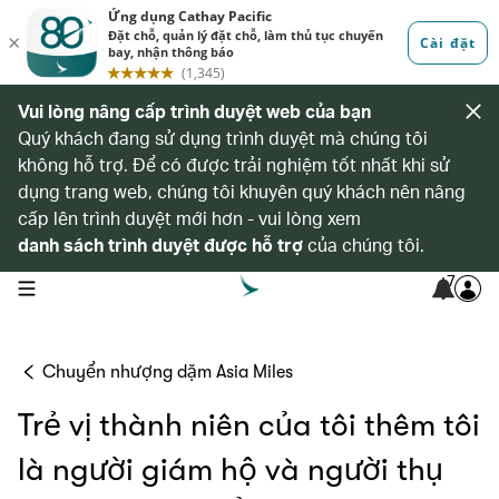
Vui lòng nâng cấp trình duyệt web của bạn
Quý khách đang sử dụng trình duyệt mà chúng tôi
không hỗ trợ. Để có được trải nghiệm tốt nhất khi sử
dụng trang web, chúng tôi khuyên quý khách nên nâng
cấp lên trình duyệt mới hơn - vui lòng xem
danh sách trình duyệt được hỗ trợ
của chúng tôi.
7
open navigation menu
Chuyển nhượng dặm Asia Miles
Trẻ vị thành niên của tôi thêm tôi
là người giám hộ và người thụ