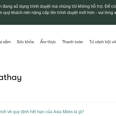
 đang sử dụng trình duyệt mà chúng tôi không hỗ trợ. Để có
n quý khách nên nâng cấp lên trình duyệt mới hơn - vui lòng
a sắm
Sức khỏe
Ẩm thực
Thanh toán
Tư cách hội vi
Cathay
mới về quy định hết hạn của Asia Miles là gì?