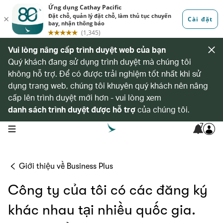
Vui lòng nâng cấp trình duyệt web của bạn
Quý khách đang sử dụng trình duyệt mà chúng tôi
không hỗ trợ. Để có được trải nghiệm tốt nhất khi sử
dụng trang web, chúng tôi khuyên quý khách nên nâng
cấp lên trình duyệt mới hơn - vui lòng xem
danh sách trình duyệt được hỗ trợ
của chúng tôi.
7
open navigation menu
Giới thiệu về Business Plus
Công ty của tôi có các đăng ký
khác nhau tại nhiều quốc gia.