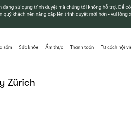
 đang sử dụng trình duyệt mà chúng tôi không hỗ trợ. Để có
n quý khách nên nâng cấp lên trình duyệt mới hơn - vui lòng
a sắm
Sức khỏe
Ẩm thực
Thanh toán
Tư cách hội vi
y Zürich