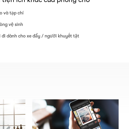
o và tạp chí
òng vệ sinh
i đi dành cho xe đẩy / người khuyết tật