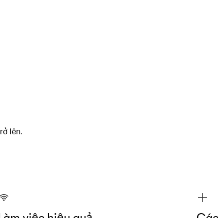
rở lên.
Làm việc hiệu quả
Các