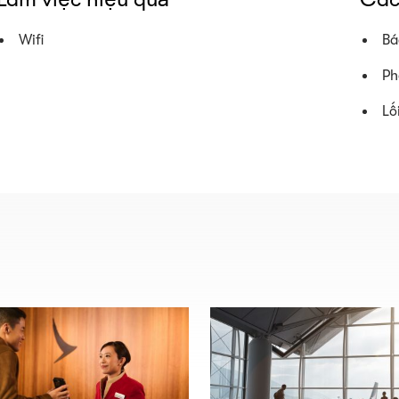
Wifi
Bá
Ph
Lố