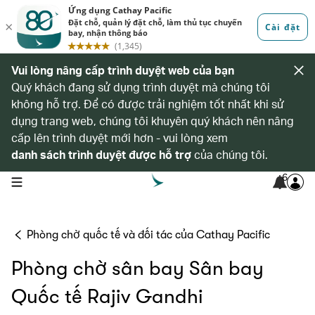
Vui lòng nâng cấp trình duyệt web của bạn
Quý khách đang sử dụng trình duyệt mà chúng tôi
không hỗ trợ. Để có được trải nghiệm tốt nhất khi sử
dụng trang web, chúng tôi khuyên quý khách nên nâng
cấp lên trình duyệt mới hơn - vui lòng xem
danh sách trình duyệt được hỗ trợ
của chúng tôi.
6
open navigation menu
Phòng chờ quốc tế và đối tác của Cathay Pacific
Phòng chờ sân bay Sân bay
Quốc tế Rajiv Gandhi