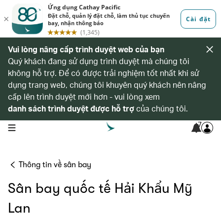
Vui lòng nâng cấp trình duyệt web của bạn
Quý khách đang sử dụng trình duyệt mà chúng tôi
không hỗ trợ. Để có được trải nghiệm tốt nhất khi sử
dụng trang web, chúng tôi khuyên quý khách nên nâng
cấp lên trình duyệt mới hơn - vui lòng xem
danh sách trình duyệt được hỗ trợ
của chúng tôi.
7
open navigation menu
Thông tin về sân bay
Sân bay quốc tế Hải Khẩu Mỹ
Lan