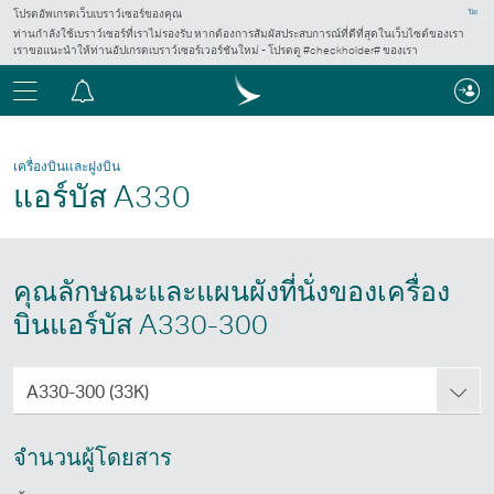
โปรดอัพเกรดเว็บเบราว์เซอร์ของคุณ
ปิด
ท่านกำลังใช้เบราว์เซอร์ที่เราไม่รองรับ หากต้องการสัมผัสประสบการณ์ที่ดีที่สุดในเว็บไซต์ของเรา
เราขอแนะนำให้ท่านอัปเกรดเบราว์เซอร์เวอร์ชันใหม่ - โปรดดู #checkholder# ของเรา
เมนู
ศูนย์
การ
แจ้ง
เครื่องบินและฝูงบิน
เตือน
แอร์บัส A330
คุณลักษณะและแผนผังที่นั่งของเครื่อง
บินแอร์บัส A330-300
การ
A330-300 (33K)
กำหนด
แผนผัง
จำนวนผู้โดยสาร
ที่
นั่ง