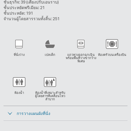
ชั้นธุรกิจ: 39 (เตียงปรับเอนราบ)
ของ
ชั้นประหยัดพรีเมียม: 21
เครื่อง
ชั้นประหยัด: 191
บิน
จำนวนผู้โดยสารรวมทั้งสิ้น: 251
แอร์
บัส
A330-
300
ที่นั่งว่าง
เปลเด็ก
แถวทางออกฉุกเฉิน
ห้องครัวบนเครื่องบิน
พร้อมพื้นที่วางขากว้าง
พิเศษ
ห้องน้ำ
ห้องน้ำที่เหมาะสำหรับ
ผู้โดยสารที่เคลื่อนไหว
ลำบาก
การวางแผนผังที่นั่ง