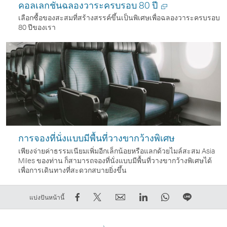
คอลเลกชันฉลองวาระครบรอบ 80 ปี
เลือกซื้อของสะสมที่สร้างสรรค์ขึ้นเป็นพิเศษเพื่อฉลองวาระครบรอบ
80 ปีของเรา
เปิด
ใน
หน้าต่าง
ใหม่
การจองที่นั่งแบบมีพื้นที่วางขากว้างพิเศษ
เพียงจ่ายค่าธรรมเนียมเพิ่มอีกเล็กน้อยหรือแลกด้วยไมล์สะสม Asia
Miles ของท่าน ก็สามารถจองที่นั่งแบบมีพื้นที่วางขากว้างพิเศษได้
เพื่อการเดินทางที่สะดวกสบายยิ่งขึ้น
การ
การ
ส่ง
LinkedIn
WhatsApp
แชร์
แบ่งปันหน้านี้
แชร์
Tweet
ต่อ
ลิงก์
ลิงก์
บน
บน
ข้อมูล
ให้
จะ
จะ
LINE