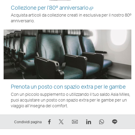
Collezione per l’80º anniversario
Acquista articoli da collezione creati in esclusiva per il nostro 80º
anniversario.
Apri
una
nuova
finestra
Prenota un posto con spazio extra per le gambe
Con un piccolo supplemento o utilizzando il tuo saldo Asia Miles,
puoi acquistare un posto con spazio extra per le gambe per un
viaggio all’insegna del comfort.
Condividi
Condividi
Email
LinkedIn
WhatsApp
Condivi
Condividi pagina
su
su
Il
Il
Il
in