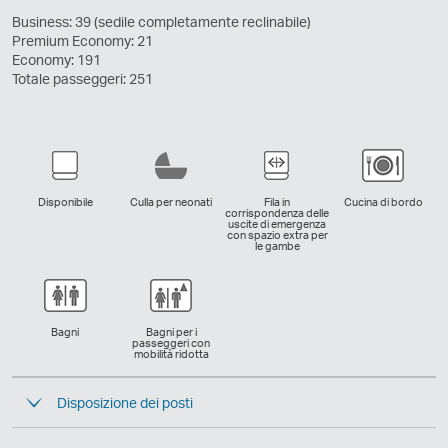
Business: 39 (sedile completamente reclinabile)
Premium Economy: 21
Economy: 191
Totale passeggeri: 251
Disponibile
Culla per neonati
Fila in
Cucina di bordo
corrispondenza delle
uscite di emergenza
con spazio extra per
le gambe
Bagni
Bagni per i
passeggeri con
mobilità ridotta
Disposizione dei posti