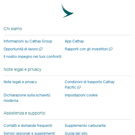
Facebook
Twitter
link
link
link
fila
–
–
si
si
si
Il
Il
Il
apre
apre
apre
link
link
link
in
in
in
si
Chi siamo
si
si
una
una
una
apre
apre
apre
nuova
nuova
nuova
in
Informazioni su Cathay Group
App Cathay
in
in
finestra
finestra
finestra
una
Apri
Apri
Opportunità di lavoro
Rapporti con gli investitori
una
una
gestita
gestita
gestita
nuova
una
una
Il nostro impegno nei tuoi confronti
nuova
nuova
da
da
da
finestra
nuova
nuova
finestra
finestra
terze
terze
terze
gestita
finestra
finestra
Note legali e privacy
gestita
gestita
parti
parti
parti
da
da
da
e
e
e
terze
Note legali e privacy
Condizioni di trasporto Cathay
soggetti
soggetti
potrebbe
potrebbe
potrebbe
parti
Apri
Pacific
una
esterni
esterni
non
non
non
e
Dichiarazione sulla schiavitù
Impostazioni cookie
nuova
moderna
e
e
essere
essere
essere
potreb
finestra
potrebbe
potrebbe
soggetta
soggetta
soggetta
non
Assistenza e supporto
non
non
alle
alle
alle
essere
essere
essere
stesse
stesse
stesse
soggett
Contatti e domande frequenti
Supplemento carburante
soggetto
soggetto
politiche
politiche
politiche
alle
Servizi opzionali e supplementi
Guida del sito