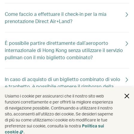
Come faccio a effettuare il check-in per la mia
prenotazione Direct Air+Land?
È possibile partire direttamente dall’aeroporto
internazionale di Hong Kong senza utilizzare il servizio
pullman con il mio biglietto combinato?
In caso di acquisto di un biglietto combinato di volo
e traghetto, è possibile ottenere il rimborso della
tassa sui passeggeri in partenza da Hong Kong?
Usiamo i cookie per assicurarci che il nostro sito web
funzioni correttamente e per offrirti la migliore esperienza
di navigazione possibile. Continuando a utilizzare il nostro
sito, acconsenti all’utilizzo dei cookie. Se desideri saperne
Qual è l’orario di chiusura del servizio check-in per i
di più su come utilizziamo i cookie e/o modificare le tue
bagagli e i voli e dell’imbarco presso i porti di Macao
preferenze sui cookie, consulta la nostra
Politica sui
o Zhuhai?
cookie
.