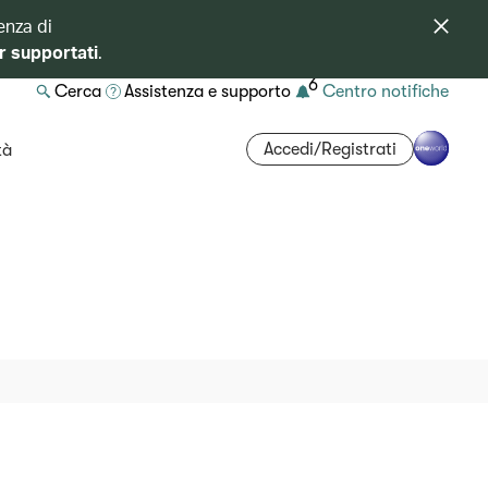
enza di
r supportati
.
6
Cerca
Assistenza e supporto
Centro notifiche
Accedi/Registrati
tà