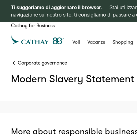
Ti suggeriamo di aggiornare il browser.
Stai utilizz
navigazione sul nostro sito, ti consigliamo di passare a
Cathay for Business
Voli
Vacanze
Shopping
Corporate governance
Modern Slavery Statement
More about responsible busines