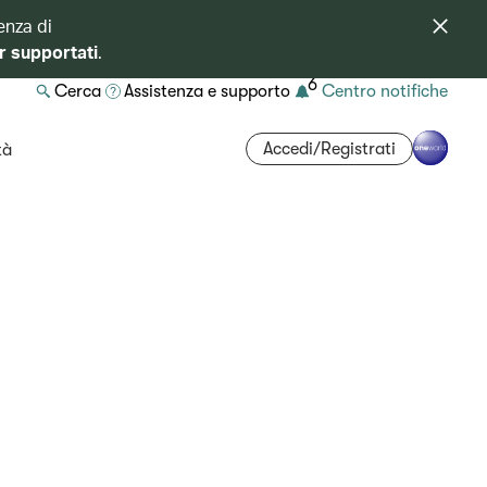
enza di
r supportati
.
6
Cerca
Assistenza e supporto
Centro notifiche
Accedi/Registrati
tà