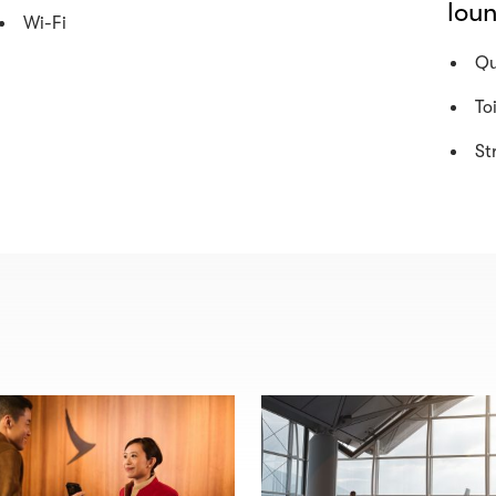
lou
Wi-Fi
Qu
To
St