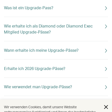
Was ist ein Upgrade-Pass?
Wie erhalte ich als Diamond oder Diamond Exec
Mitglied Upgrade-Pässe?
Wann erhalte ich meine Upgrade-Pässe?
Erhalte ich 2026 Upgrade-Pässe?
Wie verwendet man Upgrade-Pässe?
Basieren meine Asia Miles, Statuspunkte und
Wir verwenden Cookies, damit unsere Website
Reisevorteile auf der Reiseklasse des Upgrades?
ordnungsgemäss funktioniert und Ihnen das bestmögliche