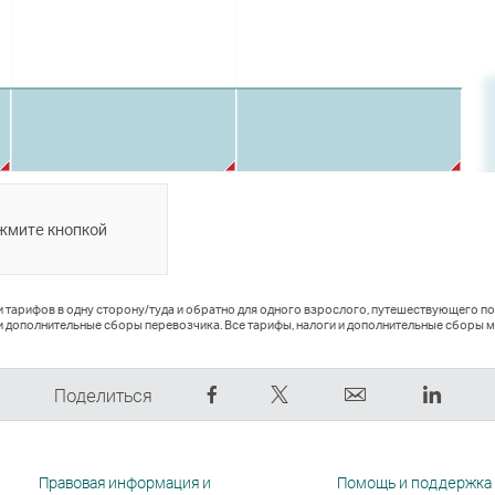
ажмите кнопкой
и тарифов в одну сторону/туда и обратно для одного взрослого, путешествующего п
и дополнительные сборы перевозчика. Все тарифы, налоги и дополнительные сборы м
Рассказать
Рассказать
электронный
Linked
Поделиться
в
в
адрес
Cсылк
Facebook
Tweeter
Cсылка
откры
—
—
открывается
в
Правовая информация и
Помощь и поддержка