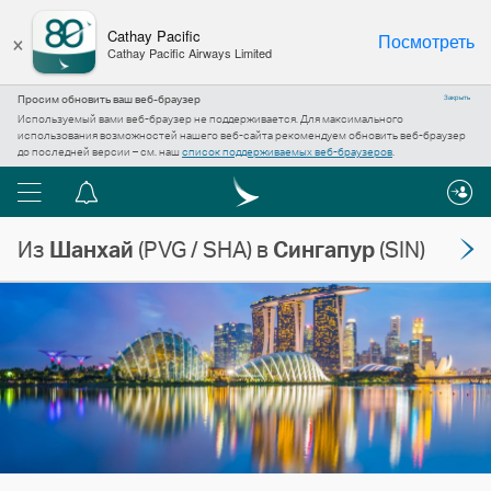
×
Cathay Pacific
Посмотреть
Cathay Pacific Airways Limited
Просим обновить ваш веб-браузер
Закрыть
Используемый вами веб-браузер не поддерживается. Для максимального
использования возможностей нашего веб-сайта рекомендуем обновить веб-браузер
до последней версии – см. наш
список поддерживаемых веб-браузеров
.
Меню
Центр
уведомлений
Из
Шанхай
(PVG / SHA) в
Сингапур
(SIN)