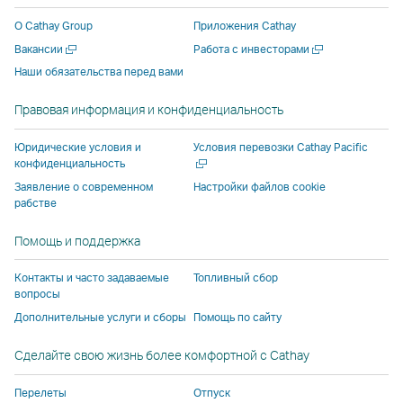
новом
новом
стороннего
поставщика
поставщика
новом
О Cathay Group
Приложения Cathay
окне
окне
поставщика
услуг
услуг
окне
Открыть
Открыть
Вакансии
Работа с инвесторами
стороннего
стороннего
услуг
и
и
сторонн
в
в
Наши обязательства перед вами
поставщика
поставщика
и
может
может
поставщ
новом
новом
услуг
услуг
может
не
не
услуг
окне
окне
Правовая информация и конфиденциальность
и
и
не
соответствовать
соответствов
и
может
может
соответствовать
политике
политике
может
Откры
Юридические условия и
Условия перевозки Cathay Pacific
не
не
политике
доступа,
доступа,
не
в
конфиденциальность
новом
соответствовать
соответствовать
доступа,
действующей
действующей
соответ
Заявление о современном
Настройки файлов cookie
окне
рабстве
политике
политике
действующей
в Cathay
в Cathay
политик
доступа,
доступа,
в Cathay
Pacific.
Pacific.
доступа,
Помощь и поддержка
действующей
действующей
Pacific.
действу
в
в
в Cathay
Контакты и часто задаваемые
Топливный сбор
Cathay
Cathay
Pacific.
вопросы
Pacific.
Pacific.
Дополнительные услуги и сборы
Помощь по сайту
Cсылка
Cсылка
Сделайте свою жизнь более комфортной с Cathay
открывается
открывается
в
в
Перелеты
Отпуск
новом
новом