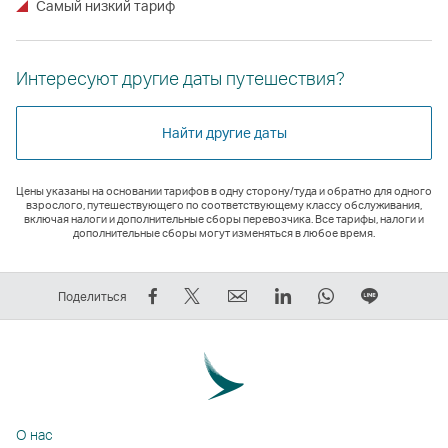
Самый низкий тариф
Интересуют другие даты путешествия?
Найти другие даты
Цены указаны на основании тарифов в одну сторону/туда и обратно для одного
взрослого, путешествующего по соответствующему классу обслуживания,
включая налоги и дополнительные сборы перевозчика. Все тарифы, налоги и
дополнительные сборы могут изменяться в любое время.
Рассказать
Рассказать
электронный
LinkedIn
WhatsApp
Размест
Поделиться
в
в
адрес
Cсылка
Cсылка
ссылку
Facebook
Tweeter
Cсылка
открывается
открывается
на
—
—
открывается
в
в
ЛИНИЯ
cсылка
cсылка
в
новом
новом
Cсылка
открывается
открывается
новом
окне
окне
открыва
О нас
в
в
окне
стороннего
стороннего
в