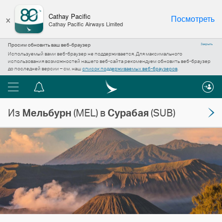
×
Cathay Pacific
Посмотреть
Cathay Pacific Airways Limited
Просим обновить ваш веб-браузер
Закрыть
Используемый вами веб-браузер не поддерживается. Для максимального
использования возможностей нашего веб-сайта рекомендуем обновить веб-браузер
до последней версии – см. наш
список поддерживаемых веб-браузеров
.
Меню
Центр
уведомлений
Из
Мельбурн
(MEL) в
Сурабая
(SUB)