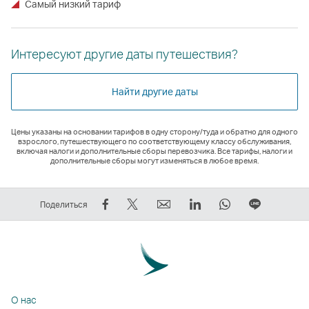
Самый низкий тариф
Интересуют другие даты путешествия?
Найти другие даты
Цены указаны на основании тарифов в одну сторону/туда и обратно для одного
взрослого, путешествующего по соответствующему классу обслуживания,
включая налоги и дополнительные сборы перевозчика. Все тарифы, налоги и
дополнительные сборы могут изменяться в любое время.
Рассказать
Рассказать
электронный
LinkedIn
WhatsApp
Размест
Поделиться
в
в
адрес
Cсылка
Cсылка
ссылку
Facebook
Tweeter
Cсылка
открывается
открывается
на
—
—
открывается
в
в
ЛИНИЯ
cсылка
cсылка
в
новом
новом
Cсылка
открывается
открывается
новом
окне
окне
открыва
О нас
в
в
окне
стороннего
стороннего
в