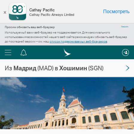
×
Cathay Pacific
Посмотреть
Cathay Pacific Airways Limited
Просим обновить ваш веб-браузер
Закрыть
Используемый вами веб-браузер не поддерживается. Для максимального
использования возможностей нашего веб-сайта рекомендуем обновить веб-браузер
до последней версии – см. наш
список поддерживаемых веб-браузеров
.
Меню
Центр
уведомлений
Из
Мадрид
(MAD) в
Хошимин
(SGN)