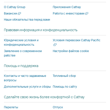
новом
новом
стороннего
поставщика
поставщика
новом
О Cathay Group
Приложения Cathay
окне
окне
поставщика
услуг
услуг
окне
Открыть
Открыть
Вакансии
Работа с инвесторами
стороннего
стороннего
услуг
и
и
сторонн
в
в
Наши обязательства перед вами
поставщика
поставщика
и
может
может
поставщ
новом
новом
услуг
услуг
может
не
не
услуг
окне
окне
Правовая информация и конфиденциальность
и
и
не
соответствовать
соответствов
и
может
может
соответствовать
политике
политике
может
Откры
Юридические условия и
Условия перевозки Cathay Pacific
не
не
политике
доступа,
доступа,
не
в
конфиденциальность
новом
соответствовать
соответствовать
доступа,
действующей
действующей
соответ
Заявление о современном
Настройки файлов cookie
окне
рабстве
политике
политике
действующей
в Cathay
в Cathay
политик
доступа,
доступа,
в Cathay
Pacific.
Pacific.
доступа,
Помощь и поддержка
действующей
действующей
Pacific.
действу
в
в
в Cathay
Контакты и часто задаваемые
Топливный сбор
Cathay
Cathay
Pacific.
вопросы
Pacific.
Pacific.
Дополнительные услуги и сборы
Помощь по сайту
Cсылка
Cсылка
Сделайте свою жизнь более комфортной с Cathay
открывается
открывается
в
в
Перелеты
Отпуск
новом
новом