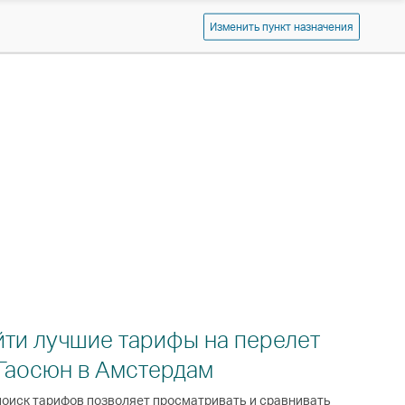
Cathay
Изменить пункт назначения
Pacific
йти лучшие тарифы на перелет
 Гаосюн в Амстердам
оиск тарифов позволяет просматривать и сравнивать