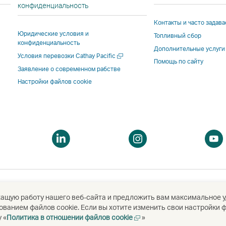
cсылка
cсылка
в
новом
конфиденциальность
открывается
открывается
новом
окне
Контакты и часто задав
в
в
окне
сторо
Юридические условия и
Топливный сбор
новом
новом
стороннего
поста
конфиденциальность
окне
окне
поставщика
услуг
Дополнительные услуги
Открыть
Условия перевозки Cathay Pacific
стороннего
стороннего
услуг
и
Помощь по сайту
в
Заявление о современном рабстве
поставщика
поставщика
и
може
новом
Настройки файлов cookie
окне
услуг
услуг
может
не
и
и
не
соотв
может
может
соответствов
полит
не
не
политике
досту
соответствовать
соответствовать
доступа,
дейст
ткрыть
Открыть
Открыть
политике
политике
действующей
в Cath
в
в
доступа,
доступа,
в Cathay
Pacific
овом
новом
новом
действующей
действующей
Pacific.
кне
окне
окне
в
в
Cathay
Cathay
жащую работу нашего веб-сайта и предложить вам максимальное у
Pacific.
Pacific.
ванием файлов cookie. Если вы хотите изменить свои настройки ф
ited
國泰航空有限公司
Открыть
 «
Политика в отношении файлов cookie
»
Cсылка
Cсылка