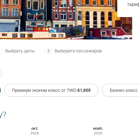
тари
2
Выбрать даты
3
Выберите пассажиров
Премиум эконом класс от TWD
61,955
Бизнес класс
у?
окт.
нояб.
2026
2026