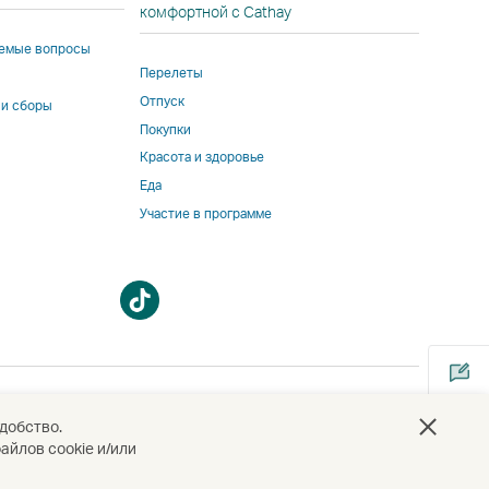
комфортной с Cathay
аемые вопросы
ннего
Перелеты
вщика
Отпуск
 и сборы
Покупки
т
Красота и здоровье
Еда
етствовать
Участие в программе
ать
ике
па,
вующей
Открыть
Открыть
ay
в
в
.
новом
новом
окне
окне
добство.
айлов cookie и/или