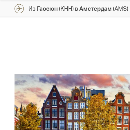
Из
Гаосюн
(KHH) в
Амстердам
(AMS)