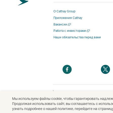
О Cathay Group
Приложения Cathay
Открыть
Вакансии
в
Открыть
Работа с инвесторами
новом
в
Наши обязательства перед вами
окне
новом
окне
Открыть
О
в
в
новом
н
окне
о
Открыть
в
Мы используем файлы cookie, чтобы гарантировать надле
новом
Продолжая использовать сайт, вы соглашаетесь с использо
Авторское право
© Cathay Pacific Airways Lim
окне
узнать подробнее о нашей политике, перейдите на страницу