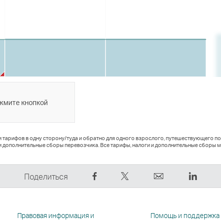
ажмите кнопкой
и тарифов в одну сторону/туда и обратно для одного взрослого, путешествующего п
и дополнительные сборы перевозчика. Все тарифы, налоги и дополнительные сборы м
Рассказать
Рассказать
электронный
Linked
Поделиться
в
в
адрес
Cсылк
Facebook
Tweeter
Cсылка
откры
—
—
открывается
в
Правовая информация и
Помощь и поддержка