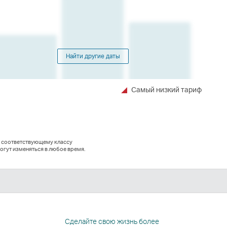
Найти другие даты
Самый низкий тариф
о соответствующему классу
огут изменяться в любое время.
In
а
вается
Сделайте свою жизнь более