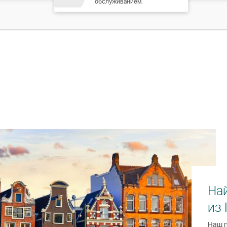
обслуживанием.
На
из
Наш п