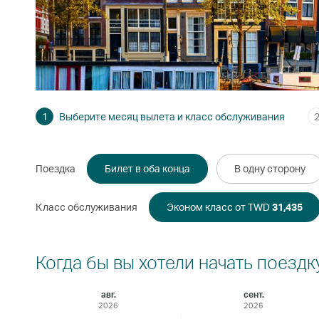
1
Выберите месяц вылета и класс обслуживания
Поездка
Билет в оба конца
В одну сторону
Класс обслуживания
Эконом класс от TWD
31,435
Когда бы вы хотели начать поездк
авг.
сент.
2026
2026