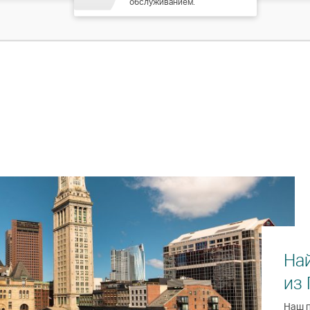
обслуживанием.
На
из 
Наш п