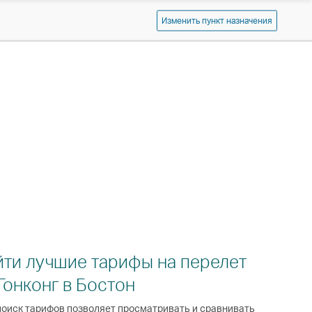
Cathay
Изменить пункт назначения
Pacific
йти лучшие тарифы на перелет
Гонконг в Бостон
оиск тарифов позволяет просматривать и сравнивать