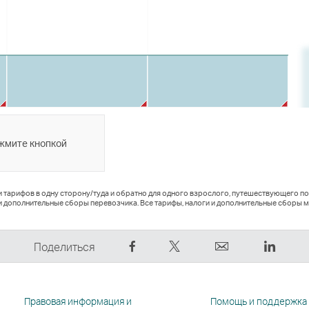
ажмите кнопкой
и тарифов в одну сторону/туда и обратно для одного взрослого, путешествующего п
и дополнительные сборы перевозчика. Все тарифы, налоги и дополнительные сборы м
Рассказать
Рассказать
электронный
Linked
Поделиться
в
в
адрес
Cсылк
Facebook
Tweeter
Cсылка
откры
—
—
открывается
в
Правовая информация и
Помощь и поддержка