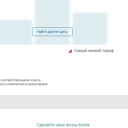
Найти другие даты
Самый низкий тариф
о соответствующему классу
огут изменяться в любое время.
In
а
вается
Сделайте свою жизнь более