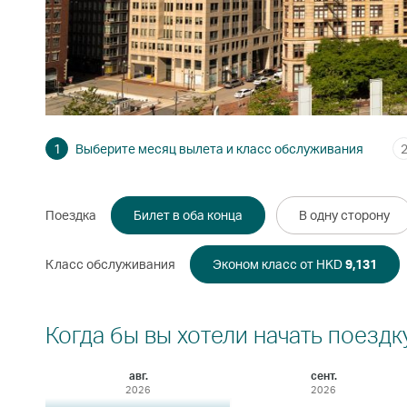
1
Выберите месяц вылета и класс обслуживания
Поездка
Билет в оба конца
В одну сторону
Класс обслуживания
Эконом класс от HKD
9,131
Когда бы вы хотели начать поездк
авг.
сент.
2026
2026