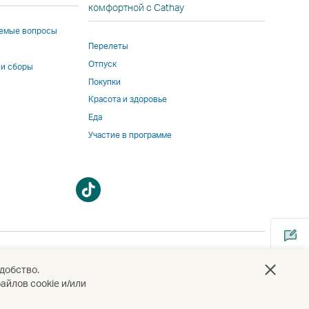
комфортной с Cathay
аемые вопросы
ннего
Перелеты
вщика
Отпуск
 и сборы
Покупки
т
Красота и здоровье
Еда
етствовать
Участие в программе
ать
ике
па,
вующей
Открыть
Открыть
ay
в
в
.
новом
новом
окне
окне
добство.
айлов cookie и/или