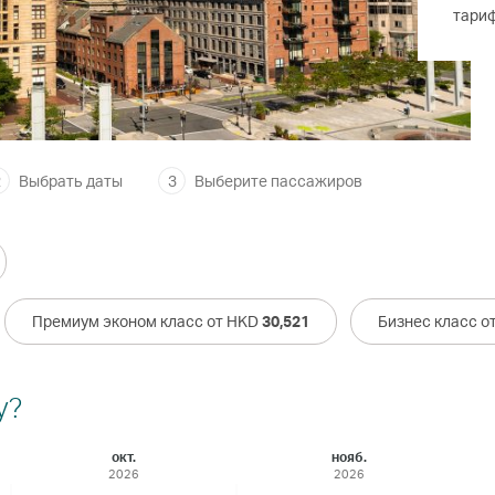
тари
2
Выбрать даты
3
Выберите пассажиров
Премиум эконом класс от HKD
30,521
Бизнес класс о
у?
окт.
нояб.
2026
2026