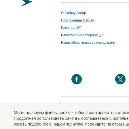
О Cathay Group
Приложения Cathay
Открыть
Вакансии
в
Открыть
Работа с инвесторами
новом
в
Наши обязательства перед вами
окне
новом
окне
Открыть
О
в
в
новом
н
окне
о
Открыть
в
Мы используем файлы cookie, чтобы гарантировать надле
новом
Продолжая использовать сайт, вы соглашаетесь с использо
Авторское право
© Cathay Pacific Airways Lim
окне
узнать подробнее о нашей политике, перейдите на страницу