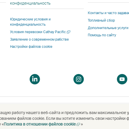
cсылка
cсылка
в
новом
конфиденциальность
открывается
открывается
новом
окне
Контакты и часто задав
в
в
окне
сторо
Юридические условия и
Топливный сбор
новом
новом
стороннего
поста
конфиденциальность
окне
окне
поставщика
услуг
Дополнительные услуги
Открыть
Условия перевозки Cathay Pacific
стороннего
стороннего
услуг
и
Помощь по сайту
в
Заявление о современном рабстве
поставщика
поставщика
и
може
новом
Настройки файлов cookie
окне
услуг
услуг
может
не
и
и
не
соотв
может
может
соответствов
полит
не
не
политике
досту
соответствовать
соответствовать
доступа,
дейст
ткрыть
Открыть
Открыть
политике
политике
действующей
в Cath
в
в
доступа,
доступа,
в Cathay
Pacific
овом
новом
новом
действующей
действующей
Pacific.
кне
окне
окне
в
в
Cathay
Cathay
жащую работу нашего веб-сайта и предложить вам максимальное у
Pacific.
Pacific.
ванием файлов cookie. Если вы хотите изменить свои настройки ф
ited
國泰航空有限公司
Открыть
 «
Политика в отношении файлов cookie
»
Cсылка
Cсылка