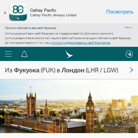
×
Cathay Pacific
Посмотреть
Cathay Pacific Airways Limited
Просим обновить ваш веб-браузер
Закрыть
Используемый вами веб-браузер не поддерживается. Для максимального
использования возможностей нашего веб-сайта рекомендуем обновить веб-браузер
до последней версии – см. наш
список поддерживаемых веб-браузеров
.
Меню
Центр
уведомлений
Из
Фукуока
(FUK) в
Лондон
(LHR / LGW)