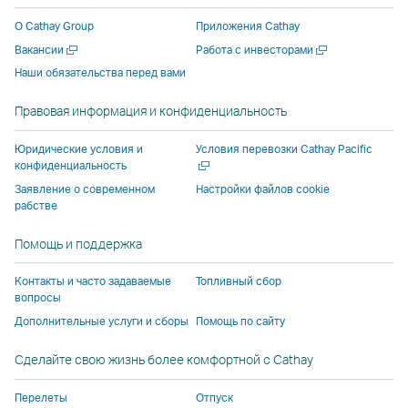
новом
новом
стороннего
поставщика
поставщика
новом
О Cathay Group
Приложения Cathay
окне
окне
поставщика
услуг
услуг
окне
Открыть
Открыть
Вакансии
Работа с инвесторами
стороннего
стороннего
услуг
и
и
сторонн
в
в
Наши обязательства перед вами
поставщика
поставщика
и
может
может
поставщ
новом
новом
услуг
услуг
может
не
не
услуг
окне
окне
Правовая информация и конфиденциальность
и
и
не
соответствовать
соответствов
и
может
может
соответствовать
политике
политике
может
Откры
Юридические условия и
Условия перевозки Cathay Pacific
не
не
политике
доступа,
доступа,
не
в
конфиденциальность
новом
соответствовать
соответствовать
доступа,
действующей
действующей
соответ
Заявление о современном
Настройки файлов cookie
окне
рабстве
политике
политике
действующей
в Cathay
в Cathay
политик
доступа,
доступа,
в Cathay
Pacific.
Pacific.
доступа,
Помощь и поддержка
действующей
действующей
Pacific.
действу
в
в
в Cathay
Контакты и часто задаваемые
Топливный сбор
Cathay
Cathay
Pacific.
вопросы
Pacific.
Pacific.
Дополнительные услуги и сборы
Помощь по сайту
Cсылка
Cсылка
Сделайте свою жизнь более комфортной с Cathay
открывается
открывается
в
в
Перелеты
Отпуск
новом
новом