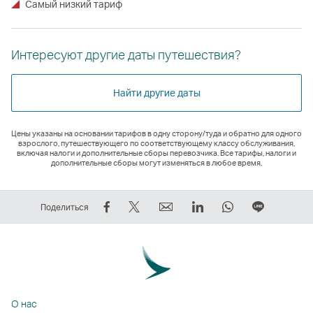
Самый низкий тариф
Интересуют другие даты путешествия?
Найти другие даты
Цены указаны на основании тарифов в одну сторону/туда и обратно для одного
взрослого, путешествующего по соответствующему классу обслуживания,
включая налоги и дополнительные сборы перевозчика. Все тарифы, налоги и
дополнительные сборы могут изменяться в любое время.
Рассказать
Рассказать
электронный
LinkedIn
WhatsApp
Размест
Поделиться
в
в
адрес
Cсылка
Cсылка
ссылку
Facebook
Tweeter
Cсылка
открывается
открывается
на
—
—
открывается
в
в
ЛИНИЯ
cсылка
cсылка
в
новом
новом
Cсылка
открывается
открывается
новом
окне
окне
открыва
О нас
в
в
окне
стороннего
стороннего
в