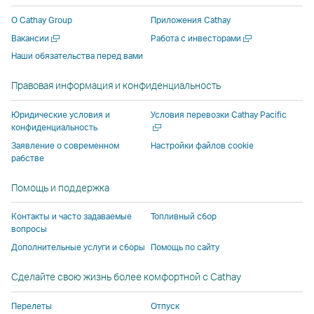
новом
новом
стороннего
поставщика
поставщика
новом
О Cathay Group
Приложения Cathay
окне
окне
поставщика
услуг
услуг
окне
Открыть
Открыть
Вакансии
Работа с инвесторами
стороннего
стороннего
услуг
и
и
сторонн
в
в
Наши обязательства перед вами
поставщика
поставщика
и
может
может
поставщ
новом
новом
услуг
услуг
может
не
не
услуг
окне
окне
Правовая информация и конфиденциальность
и
и
не
соответствовать
соответствов
и
может
может
соответствовать
политике
политике
может
Откры
Юридические условия и
Условия перевозки Cathay Pacific
не
не
политике
доступа,
доступа,
не
в
конфиденциальность
новом
соответствовать
соответствовать
доступа,
действующей
действующей
соответ
Заявление о современном
Настройки файлов cookie
окне
рабстве
политике
политике
действующей
в Cathay
в Cathay
политик
доступа,
доступа,
в Cathay
Pacific.
Pacific.
доступа,
Помощь и поддержка
действующей
действующей
Pacific.
действу
в
в
в Cathay
Контакты и часто задаваемые
Топливный сбор
Cathay
Cathay
Pacific.
вопросы
Pacific.
Pacific.
Дополнительные услуги и сборы
Помощь по сайту
Cсылка
Cсылка
Сделайте свою жизнь более комфортной с Cathay
открывается
открывается
в
в
Перелеты
Отпуск
новом
новом