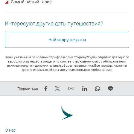
Самый низкий тариф
Интересуют другие даты путешествия?
Найти другие даты
Цены указаны на основании тарифов в одну сторону/туда и обратно для одного
взрослого, путешествующего по соответствующему классу обслуживания,
включая налоги и дополнительные сборы перевозчика. Все тарифы, налоги и
дополнительные сборы могут изменяться в любое время.
Рассказать
Рассказать
электронный
LinkedIn
WhatsApp
Размест
Поделиться
в
в
адрес
Cсылка
Cсылка
ссылку
Facebook
Tweeter
Cсылка
открывается
открывается
на
—
—
открывается
в
в
ЛИНИЯ
cсылка
cсылка
в
новом
новом
Cсылка
открывается
открывается
новом
окне
окне
открыва
О нас
в
в
окне
стороннего
стороннего
в