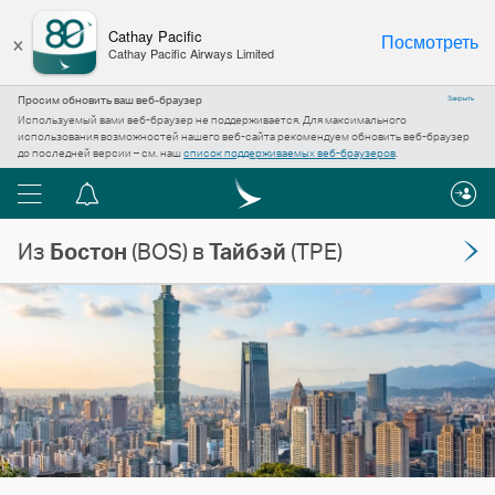
×
Cathay Pacific
Посмотреть
Cathay Pacific Airways Limited
Просим обновить ваш веб-браузер
Закрыть
Используемый вами веб-браузер не поддерживается. Для максимального
использования возможностей нашего веб-сайта рекомендуем обновить веб-браузер
до последней версии – см. наш
список поддерживаемых веб-браузеров
.
Меню
Центр
уведомлений
Из
Бостон
(BOS) в
Тайбэй
(TPE)