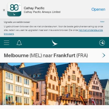
×
Cathay Pacific
Openen
Cathay Pacific Airways Limited
Ugrade uw webbrowser
Sluiten
U gebruikt een browser die we niet ondersteunen. Voor de beste gebruikerservaring op onze
site, raden we u aan te upgraden naar een nieuwere browser. Zie onze
lijst met ondersteunde
browsers
.
Menu
Berichtencentrum
Melbourne
(MEL) naar
Frankfurt
(FRA)