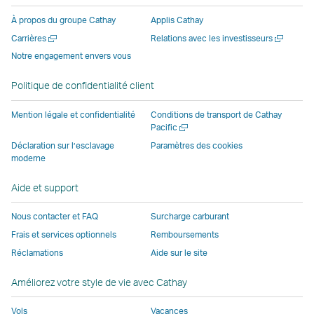
une
fenêtre
opérée
opérée
opérée
nouvell
À propos du groupe Cathay
Applis Cathay
nouvelle
opérée
par
par
par
fenêtre
Ouvrir
Ouvrir
Carrières
Relations avec les investisseurs
fenêtre
par
des
des
des
opérée
une
une
Notre engagement envers vous
opérée
des
parties
parties
parties
par
nouvelle
nouvelle
par
parties
externes
externes
externes
des
fenêtre
fenêtre
Politique de confidentialité client
des
externes
et
et
et
parties
parties
et
peut
peut
peut
externe
Mention légale et confidentialité
Conditions de transport de Cathay
externes
peut
ne
ne
ne
et
Ouvrir
Pacific
une
et
ne
pas
pas
pas
peut
Déclaration sur l’esclavage
Paramètres des cookies
nouvelle
moderne
peut
pas
appliquer
appliquer
appliquer
ne
fenêtre
ne
appliquer
les
les
les
pas
Aide et support
pas
les
mêmes
mêmes
mêmes
appliqu
appliquer
mêmes
politiques
politiques
politiques
les
Nous contacter et FAQ
Surcharge carburant
les
politiques
d’accessibilité
d’accessibilité
d’accessibilit
mêmes
Frais et services optionnels
Remboursements
mêmes
d’accessibilité
que
que
que
politiqu
Réclamations
Aide sur le site
politiques
que
Cathay
Cathay
Cathay
d’access
d’accessibilité
Cathay
Pacific
Pacific
Pacific
que
Améliorez votre style de vie avec Cathay
que
Pacific
Cathay
Cathay
Le
Pacific
Vols
Vacances