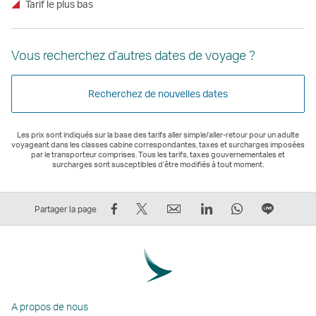
Tarif le plus bas
Vous recherchez d’autres dates de voyage ?
Recherchez de nouvelles dates
Les prix sont indiqués sur la base des tarifs aller simple/aller-retour pour un adulte
voyageant dans les classes cabine correspondantes, taxes et surcharges imposées
par le transporteur comprises. Tous les tarifs, taxes gouvernementales et
surcharges sont susceptibles d’être modifiés à tout moment.
Partager
Tweeter
Email
LinkedIn
WhatsApp
Partage
Partager la page
sur
–
Le
Le
Le
sur
Facebook
Le
lien
lien
lien
Ligne
–
lien
ouvre
ouvre
ouvre
Le
Le
ouvre
une
une
une
lien
lien
une
nouvelle
nouvelle
nouvelle
ouvre
A propos de nous
ouvre
nouvelle
fenêtre
fenêtre
fenêtre
une