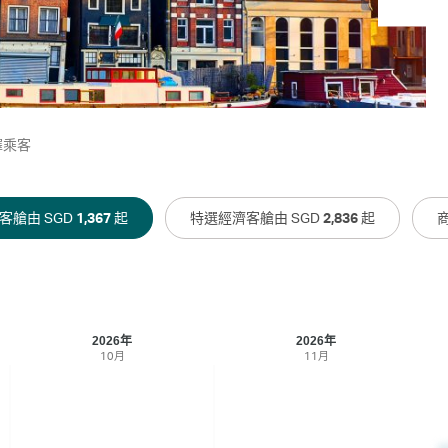
擇乘客
客艙由 SGD
1,367
起
特選經濟客艙由 SGD
2,836
起
2026年
2026年
10月
11月