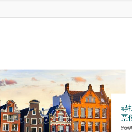
尋
票
透過