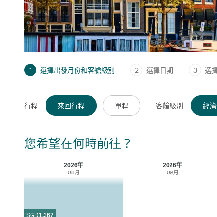
1
選擇出發月份和客艙級別
2
選擇日期
3
選
行程
來回行程
單程
客艙級別
經濟
您希望在何時前往？
2026年
2026年
08月
09月
SGD
1,367