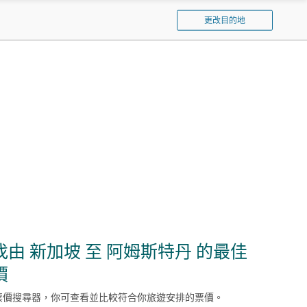
泰
更改目的地
航
空
找由 新加坡 至 阿姆斯特丹 的最佳
價
票價搜尋器，你可查看並比較符合你旅遊安排的票價。