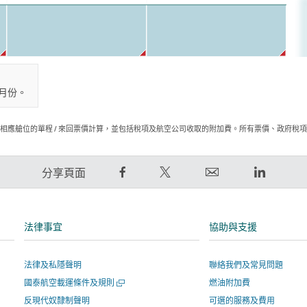
月份。
相應艙位的單程 / 來回票價計算，並包括稅項及航空公司收取的附加費。所有票價、政府稅
在
在
電
LinkedIn
分享頁面
Facebook
Twitter
郵
領
上
發
連
英
分
出
結
連
法律事宜
協助與支援
享
推
將
結
–
文
於
將
法律及私隱聲明
聯絡我們及常見問題
連
–
新
於
開
國泰航空載運條件及規則
燃油附加費
結
連
視
新
啟
將
結
窗
視
反現代奴隸制聲明
可選的服務及費用
新