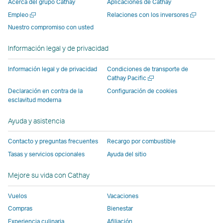
Acerca del grupo Cathay
Aplicaciones de Cathay
una
ventana
nueva
ventana
ventana
ventana
Abrir
Abrir
Empleo
Relaciones con los inversores
nueva
suministrada
ventana
suministrada
suministrada
suministr
una
una
Nuestro compromiso con usted
ventana
por
suministrada
por
por
por
nueva
nueva
suministrada
terceros
por
terceros
terceros
terceros
ventana
ventana
Información legal y de privacidad
por
que
terceros
que
que
que
terceros
puede
que
puede
puede
puede
Información legal y de privacidad
Condiciones de transporte de
que
no
puede
no
no
no
Abrir
Cathay Pacific
una
puede
seguir
no
seguir
seguir
seguir
Declaración en contra de la
Configuración de cookies
nueva
esclavitud moderna
no
las
seguir
las
las
las
ventana
seguir
mismas
las
mismas
mismas
mismas
Ayuda y asistencia
las
políticas
mismas
políticas
políticas
políticas
mismas
de
políticas
de
de
de
Contacto y preguntas frecuentes
Recargo por combustible
políticas
accesibilidad
de
accesibilidad
accesibilidad
accesibili
Tasas y servicios opcionales
Ayuda del sitio
de
que
accesibilidad
que
que
que
accesibilidad
Cathay
que
Cathay
Cathay
Cathay
Mejore su vida con Cathay
que
Pacific.
Cathay
Pacific
Pacific
Pacific
Vuelos
Vacaciones
Cathay
El
Pacific
Pacific.
enlace
Compras
Bienestar
El
se
Experiencia culinaria
Afiliación