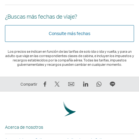
¿Buscas más fechas de viaje?
Consulte más fechas
Los precios se indican en función de las tarifas de solo ida o ida y vuelta, y para un
adulto que viaje en las correspondientes clases de cabina, e incluyen los impuestos y
recargos establecidos por la compañía aérea. Todas las tarifas, impuestos
gubernamentales y recargos pueden cambiar en cualquier momento.
Compartir
Tuitear:
Correo
LinkedIn
WhatsApp
Línea
Compartir
en
El
electrónico
El
El
El
Facebook:
enlace
El
enlace
enlace
enlace
El
se
enlace
se
se
se
enlace
abre
se
abre
abre
abre
se
en
abre
en
en
en
Acerca de nosotros
abre
una
en
una
una
una
en
nueva
una
nueva
nueva
nueva