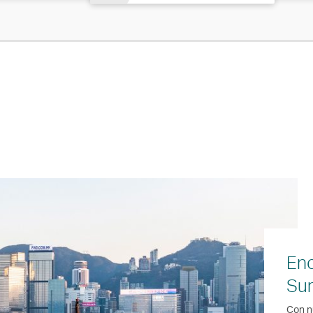
Enc
Su
Con n