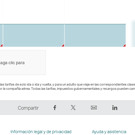
haga clic para
las tarifas de solo ida o ida y vuelta, y para un adulto que viaje en las correspondientes clas
or la compañía aérea. Todas las tarifas, impuestos gubernamentales y recargos pueden cam
Compartir
Tuitear:
Correo
LinkedI
Compartir
en
El
electrónico
El
Facebook:
enlace
El
enlace
El
se
enlace
se
Información legal y de privacidad
Ayuda y asistencia