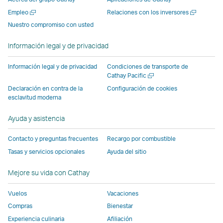
una
ventana
nueva
ventana
ventana
ventana
Abrir
Abrir
Empleo
Relaciones con los inversores
nueva
suministrada
ventana
suministrada
suministrada
suministr
una
una
Nuestro compromiso con usted
ventana
por
suministrada
por
por
por
nueva
nueva
suministrada
terceros
por
terceros
terceros
terceros
ventana
ventana
Información legal y de privacidad
por
que
terceros
que
que
que
terceros
puede
que
puede
puede
puede
Información legal y de privacidad
Condiciones de transporte de
que
no
puede
no
no
no
Abrir
Cathay Pacific
una
puede
seguir
no
seguir
seguir
seguir
Declaración en contra de la
Configuración de cookies
nueva
esclavitud moderna
no
las
seguir
las
las
las
ventana
seguir
mismas
las
mismas
mismas
mismas
Ayuda y asistencia
las
políticas
mismas
políticas
políticas
políticas
mismas
de
políticas
de
de
de
Contacto y preguntas frecuentes
Recargo por combustible
políticas
accesibilidad
de
accesibilidad
accesibilidad
accesibili
Tasas y servicios opcionales
Ayuda del sitio
de
que
accesibilidad
que
que
que
accesibilidad
Cathay
que
Cathay
Cathay
Cathay
Mejore su vida con Cathay
que
Pacific.
Cathay
Pacific
Pacific
Pacific
Vuelos
Vacaciones
Cathay
El
Pacific
Pacific.
enlace
Compras
Bienestar
El
se
Experiencia culinaria
Afiliación