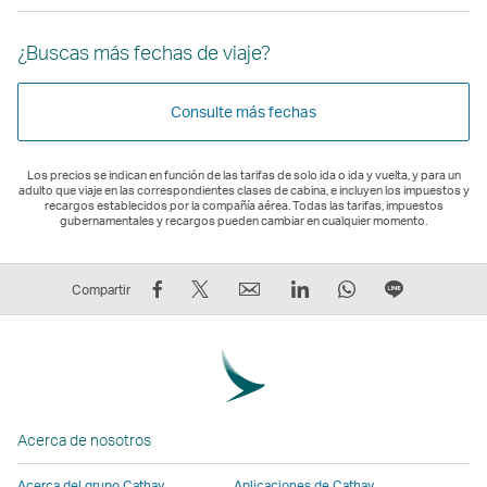
¿Buscas más fechas de viaje?
Consulte más fechas
Los precios se indican en función de las tarifas de solo ida o ida y vuelta, y para un
adulto que viaje en las correspondientes clases de cabina, e incluyen los impuestos y
recargos establecidos por la compañía aérea. Todas las tarifas, impuestos
gubernamentales y recargos pueden cambiar en cualquier momento.
Compartir
Tuitear:
Correo
LinkedIn
WhatsApp
Línea
Compartir
en
El
electrónico
El
El
El
Facebook:
enlace
El
enlace
enlace
enlace
El
se
enlace
se
se
se
enlace
abre
se
abre
abre
abre
se
en
abre
en
en
en
Acerca de nosotros
abre
una
en
una
una
una
en
nueva
una
nueva
nueva
nueva
Acerca del grupo Cathay
Aplicaciones de Cathay