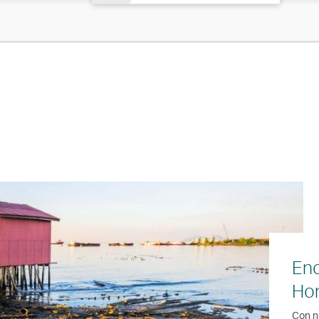
Enc
Ho
Con n