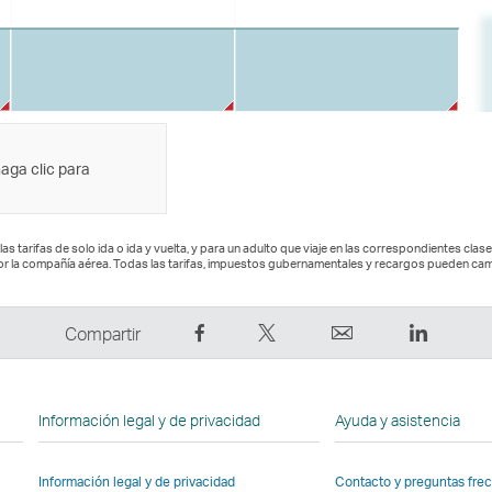
haga clic para
las tarifas de solo ida o ida y vuelta, y para un adulto que viaje en las correspondientes clas
or la compañía aérea. Todas las tarifas, impuestos gubernamentales y recargos pueden cam
Compartir
Tuitear:
Correo
LinkedI
Compartir
en
El
electrónico
El
Facebook:
enlace
El
enlace
El
se
enlace
se
Información legal y de privacidad
Ayuda y asistencia
enlace
abre
se
abre
se
en
abre
en
Información legal y de privacidad
Contacto y preguntas fre
abre
una
en
una