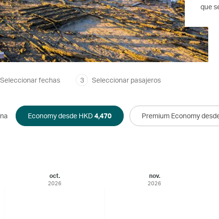
que se
Seleccionar fechas
3
Seleccionar pasajeros
ina
Economy desde HKD
4,470
Premium Economy desd
oct.
nov.
2026
2026