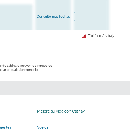
Consulte más fechas
Tarifa más baja
es de cabina, e incluyen los impuestos
biar en cualquier momento.
n
Mejore su vida con Cathay
cuentes
Vuelos