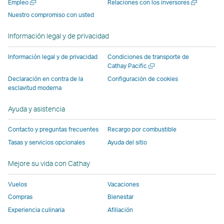
Abrir
Abrir
Empleo
Relaciones con los inversores
nueva
suministrada
ventana
suministrada
suministrada
suministr
una
una
Nuestro compromiso con usted
ventana
por
suministrada
por
por
por
nueva
nueva
suministrada
terceros
por
terceros
terceros
terceros
ventana
ventana
Información legal y de privacidad
por
que
terceros
que
que
que
terceros
puede
que
puede
puede
puede
Información legal y de privacidad
Condiciones de transporte de
que
no
puede
no
no
no
Abrir
Cathay Pacific
una
puede
seguir
no
seguir
seguir
seguir
Declaración en contra de la
Configuración de cookies
nueva
esclavitud moderna
no
las
seguir
las
las
las
ventana
seguir
mismas
las
mismas
mismas
mismas
Ayuda y asistencia
las
políticas
mismas
políticas
políticas
políticas
mismas
de
políticas
de
de
de
Contacto y preguntas frecuentes
Recargo por combustible
políticas
accesibilidad
de
accesibilidad
accesibilidad
accesibili
Tasas y servicios opcionales
Ayuda del sitio
de
que
accesibilidad
que
que
que
accesibilidad
Cathay
que
Cathay
Cathay
Cathay
Mejore su vida con Cathay
que
Pacific.
Cathay
Pacific
Pacific
Pacific
Vuelos
Vacaciones
Cathay
El
Pacific
Pacific.
enlace
Compras
Bienestar
El
se
Experiencia culinaria
Afiliación
enlace
abre