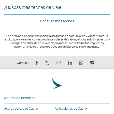
¿Buscas más fechas de viaje?
Consulte más fechas
Los precios se indican en función de las tarifas de solo ida o ida y vuelta, y para un
adulto que viaje en las correspondientes clases de cabina, e incluyen los impuestos y
recargos establecidos por la compañía aérea. Todas las tarifas, impuestos
gubernamentales y recargos pueden cambiar en cualquier momento.
Compartir
Tuitear:
Correo
LinkedIn
WhatsApp
Línea
Compartir
en
El
electrónico
El
El
El
Facebook:
enlace
El
enlace
enlace
enlace
El
se
enlace
se
se
se
enlace
abre
se
abre
abre
abre
se
en
abre
en
en
en
Acerca de nosotros
abre
una
en
una
una
una
en
nueva
una
nueva
nueva
nueva
Acerca del grupo Cathay
Aplicaciones de Cathay
una
ventana
nueva
ventana
ventana
ventana