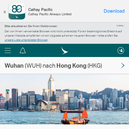
×
Cathay Pacific
Download
Cathay Pacific Airways Limited
Bitte aktualisieren Sie Ihren Webbrowser.
Schließen
Der von Ihnen verwendete Browser wird nicht unterstützt. Für ein bestmögliches Erlebnis auf
unserer Website empfehlen wir ein Upgrade auf einen neueren Browser – bitte prüfen Sie
unsere Liste unterstützter Browser
.
Menü
Informationszentrum
Wuhan
(WUH) nach
Hong Kong
(HKG)