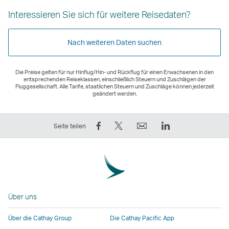
Interessieren Sie sich für weitere Reisedaten?
Nach weiteren Daten suchen
Die Preise gelten für nur Hinflug/Hin- und Rückflug für einen Erwachsenen in den
entsprechenden Reiseklassen, einschließlich Steuern und Zuschlägen der
Fluggesellschaft. Alle Tarife, staatlichen Steuern und Zuschläge können jederzeit
geändert werden.
Auf
Twittern
E-
LinkedIn
Seite teilen
Facebook
–
Mail
Der
teilen
der
Der
Link
–
Link
Link
wird
der
wird
wird
in
Link
in
in
einem
Über uns
wird
einem
einem
neuen
in
neuen
neuen
Fenster
Über die Cathay Group
Die Cathay Pacific App
einem
Fenster
Fenster
geöffnet,