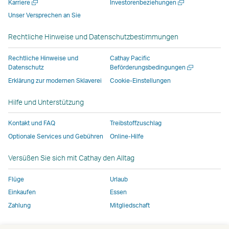
Neues
Neues
Karriere
Investorenbeziehungen
neuen
geöffnet,
geöffnet,
das
Fenster
Fenster
Unser Versprechen an Sie
Fenster
das
das
von
öffnen
öffnen
geöffnet,
von
von
externen
Rechtliche Hinweise und Datenschutzbestimmungen
das
externen
externen
Anbietern
von
Anbietern
Anbietern
betrieben
Rechtliche Hinweise und
Cathay Pacific
externen
betrieben
betrieben
wird,
Neues
Datenschutz
Beförderungsbedingungen
Fenster
Anbietern
wird,
wird,
und
Erklärung zur modernen Sklaverei
Cookie-Einstellungen
öffnen
betrieben
und
und
entspricht
Hilfe und Unterstützung
wird,
entspricht
entspricht
möglicherweise
und
möglicherweise
möglicherweise
nicht
Kontakt und FAQ
Treibstoffzuschlag
entspricht
nicht
nicht
denselben
Optionale Services und Gebühren
Online-Hilfe
möglicherweise
denselben
denselben
Zugangsrichtlin
nicht
Zugangsrichtlinien
Zugangsrichtlinien
wie
Versüßen Sie sich mit Cathay den Alltag
denselben
wie
wie
bei
Zugangsrichtlinien
bei
bei
Cathay
Flüge
Urlaub
wie
Cathay
Cathay
Pacific
Einkaufen
Essen
bei
Pacific
Pacific
Zahlung
Mitgliedschaft
Cathay
Der
Pacific
Link