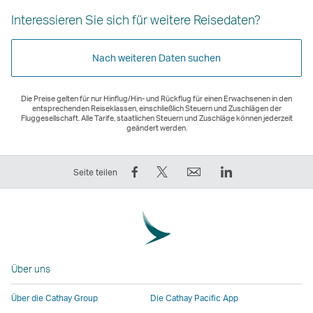
Interessieren Sie sich für weitere Reisedaten?
Nach weiteren Daten suchen
Die Preise gelten für nur Hinflug/Hin- und Rückflug für einen Erwachsenen in den
entsprechenden Reiseklassen, einschließlich Steuern und Zuschlägen der
Fluggesellschaft. Alle Tarife, staatlichen Steuern und Zuschläge können jederzeit
geändert werden.
Auf
Twittern
E-
LinkedIn
Seite teilen
Facebook
–
Mail
Der
teilen
der
Der
Link
–
Link
Link
wird
der
wird
wird
in
Link
in
in
einem
Über uns
wird
einem
einem
neuen
in
neuen
neuen
Fenster
Über die Cathay Group
Die Cathay Pacific App
einem
Fenster
Fenster
geöffnet,