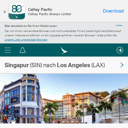
×
Cathay Pacific
Download
Cathay Pacific Airways Limited
Bitte aktualisieren Sie Ihren Webbrowser.
Schließen
Der von Ihnen verwendete Browser wird nicht unterstützt. Für ein bestmögliches Erlebnis auf
unserer Website empfehlen wir ein Upgrade auf einen neueren Browser – bitte prüfen Sie
unsere Liste unterstützter Browser
.
Menü
Informationszentrum
Singapur
(SIN) nach
Los Angeles
(LAX)