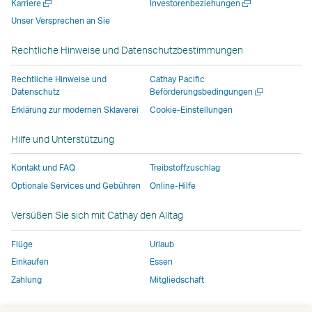
Neues
Neues
Karriere
Investorenbeziehungen
neuen
geöffnet,
geöffnet,
das
Fenster
Fenster
Unser Versprechen an Sie
Fenster
das
das
von
öffnen
öffnen
geöffnet,
von
von
externen
Rechtliche Hinweise und Datenschutzbestimmungen
das
externen
externen
Anbietern
von
Anbietern
Anbietern
betrieben
Rechtliche Hinweise und
Cathay Pacific
externen
betrieben
betrieben
wird,
Neues
Datenschutz
Beförderungsbedingungen
Fenster
Anbietern
wird,
wird,
und
Erklärung zur modernen Sklaverei
Cookie-Einstellungen
öffnen
betrieben
und
und
entspricht
Hilfe und Unterstützung
wird,
entspricht
entspricht
möglicherweise
und
möglicherweise
möglicherweise
nicht
Kontakt und FAQ
Treibstoffzuschlag
entspricht
nicht
nicht
denselben
Optionale Services und Gebühren
Online-Hilfe
möglicherweise
denselben
denselben
Zugangsrichtlin
nicht
Zugangsrichtlinien
Zugangsrichtlinien
wie
Versüßen Sie sich mit Cathay den Alltag
denselben
wie
wie
bei
Zugangsrichtlinien
bei
bei
Cathay
Flüge
Urlaub
wie
Cathay
Cathay
Pacific
Einkaufen
Essen
bei
Pacific
Pacific
Zahlung
Mitgliedschaft
Cathay
Der
Pacific
Link