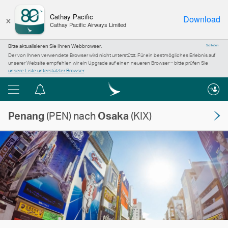
×
Cathay Pacific
Download
Cathay Pacific Airways Limited
Bitte aktualisieren Sie Ihren Webbrowser.
Schließen
Der von Ihnen verwendete Browser wird nicht unterstützt. Für ein bestmögliches Erlebnis auf
unserer Website empfehlen wir ein Upgrade auf einen neueren Browser – bitte prüfen Sie
unsere Liste unterstützter Browser
.
Menü
Informationszentrum
Penang
(PEN) nach
Osaka
(KIX)