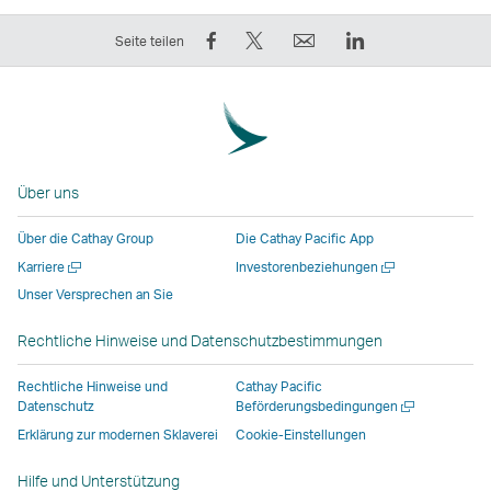
Auf
Twittern
E-
LinkedIn
Seite teilen
Facebook
–
Mail
Der
teilen
der
Der
Link
–
Link
Link
wird
der
wird
wird
in
Link
in
in
einem
Über uns
wird
einem
einem
neuen
in
neuen
neuen
Fenster
Über die Cathay Group
Die Cathay Pacific App
einem
Fenster
Fenster
geöffnet,
Neues
Neues
Karriere
Investorenbeziehungen
neuen
geöffnet,
geöffnet,
das
Fenster
Fenster
Unser Versprechen an Sie
Fenster
das
das
von
öffnen
öffnen
geöffnet,
von
von
externen
Rechtliche Hinweise und Datenschutzbestimmungen
das
externen
externen
Anbietern
von
Anbietern
Anbietern
betrieben
Rechtliche Hinweise und
Cathay Pacific
externen
betrieben
betrieben
wird,
Neues
Datenschutz
Beförderungsbedingungen
Fenster
Anbietern
wird,
wird,
und
Erklärung zur modernen Sklaverei
Cookie-Einstellungen
öffnen
betrieben
und
und
entspricht
Hilfe und Unterstützung
wird,
entspricht
entspricht
möglicherweise