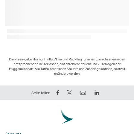
Die Preise gelten für nur Hinflug/Hin- und Rückflug für einen Erwachsenen in den
entsprechenden Reiseklassen, einschließlich Steuern und Zuschlägen der
Fluggesellschaft. Alle Tarife, staatlichen Steuern und Zuschläge können jederzeit
geändert werden.
Auf
Twittern
E-
LinkedIn
Seite teilen
Facebook
–
Mail
Der
teilen
der
Der
Link
–
Link
Link
wird
der
wird
wird
in
Link
in
in
einem