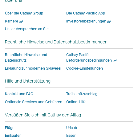
Über uns
wird
einem
einem
neuen
in
neuen
neuen
Fenster
Über die Cathay Group
Die Cathay Pacific App
einem
Fenster
Fenster
geöffnet,
Neues
Neues
Karriere
Investorenbeziehungen
neuen
geöffnet,
geöffnet,
das
Fenster
Fenster
Unser Versprechen an Sie
Fenster
das
das
von
öffnen
öffnen
geöffnet,
von
von
externen
Rechtliche Hinweise und Datenschutzbestimmungen
das
externen
externen
Anbietern
von
Anbietern
Anbietern
betrieben
Rechtliche Hinweise und
Cathay Pacific
externen
betrieben
betrieben
wird,
Neues
Datenschutz
Beförderungsbedingungen
Fenster
Anbietern
wird,
wird,
und
Erklärung zur modernen Sklaverei
Cookie-Einstellungen
öffnen
betrieben
und
und
entspricht
Hilfe und Unterstützung
wird,
entspricht
entspricht
möglicherweise
und
möglicherweise
möglicherweise
nicht
Kontakt und FAQ
Treibstoffzuschlag
entspricht
nicht
nicht
denselben
Optionale Services und Gebühren
Online-Hilfe
möglicherweise
denselben
denselben
Zugangsrichtlin
nicht
Zugangsrichtlinien
Zugangsrichtlinien
wie
Versüßen Sie sich mit Cathay den Alltag
denselben
wie
wie
bei
Zugangsrichtlinien
bei
bei
Cathay
Flüge
Urlaub
wie
Cathay
Cathay
Pacific
Einkaufen
Essen