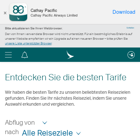
×
Cathay Pacific
Download
Cathay Pacific Airways Limited
Bitte aktualisieren Sie Ihren Webbrowser.
Schließen
Der von Ihnen verwendete Browser wird nicht unterstützt. Für ein bestmögliches Erlebnis auf
unserer Website empfehlen wir ein Upgrade auf einen neueren Browser – bitte prüfen Sie
unsere Liste unterstützter Browser
.
Menü
Informationszentrum
Entdecken Sie die besten Tarife
Wir haben die besten Tarife zu unseren beliebtesten Reisezielen
gefunden. Finden Sie Ihr nächstes Reiseziel, indem Sie unsere
Auswahl erkunden und vergleichen.
Abflug von
nach
Alle Reiseziele