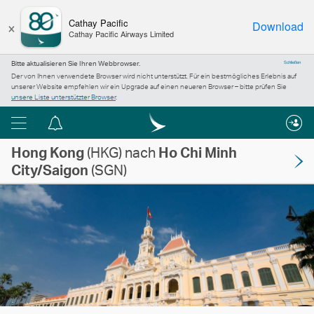
×
Cathay Pacific
Download
Cathay Pacific Airways Limited
Bitte aktualisieren Sie Ihren Webbrowser.
Schließen
Der von Ihnen verwendete Browser wird nicht unterstützt. Für ein bestmögliches Erlebnis auf
unserer Website empfehlen wir ein Upgrade auf einen neueren Browser – bitte prüfen Sie
unsere Liste unterstützter Browser
.
Menü
Informationszentrum
Hong Kong
(HKG) nach
Ho Chi Minh
City/Saigon
(SGN)