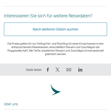
Interessieren Sie sich für weitere Reisedaten?
Nach weiteren Daten suchen
Die Preise gelten für nur Hinflug/Hin- und Rückflug für einen Erwachsenen in den
entsprechenden Reiseklassen, einschließlich Steuern und Zuschlägen der
Fluggesellschaft. Alle Tarife, staatlichen Steuern und Zuschläge können jederzeit
geändert werden.
Auf
Twittern
E-
LinkedIn
Seite teilen
Facebook
–
Mail
Der
teilen
der
Der
Link
–
Link
Link
wird
der
wird
wird
in
Link
in
in
einem
Über uns
wird
einem
einem
neuen
in
neuen
neuen
Fenster