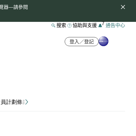
覽器—請參閱
7
搜索
協助與支援
通告中心
登入／登記
會員計劃條款及細則（「條款及細則」）