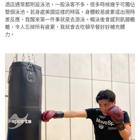
酒店通常都附設泳池，一般泳客不多，很多時候幾乎可獨佔
整個泳池。若身處美國這樣的時區，身體較易疲累或出現時
差反應，我醒來第一件事就是去游泳。暢泳後會感到飢腸轆
轆，令人忘掉所有疲累，我就會去吃頓早餐好好補充體
力。