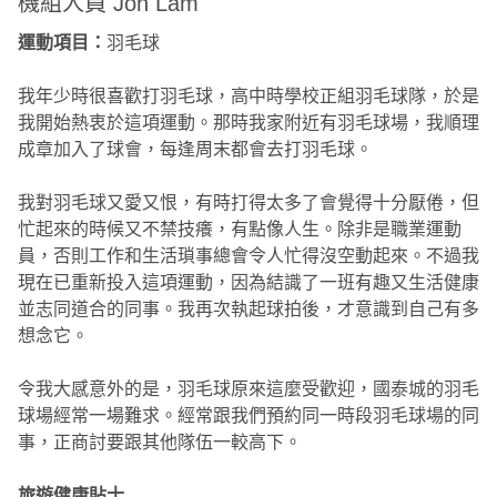
機組人員 Jon Lam
運動項目：
羽毛球
我年少時很喜歡打羽毛球，高中時學校正組羽毛球隊，於是
我開始熱衷於這項運動。那時我家附近有羽毛球場，我順理
成章加入了球會，每逢周末都會去打羽毛球。
我對羽毛球又愛又恨，有時打得太多了會覺得十分厭倦，但
忙起來的時候又不禁技癢，有點像人生。除非是職業運動
員，否則工作和生活瑣事總會令人忙得沒空動起來。不過我
現在已重新投入這項運動，因為結識了一班有趣又生活健康
並志同道合的同事。我再次執起球拍後，才意識到自己有多
想念它。
令我大感意外的是，羽毛球原來這麼受歡迎，國泰城的羽毛
球場經常一場難求。經常跟我們預約同一時段羽毛球場的同
事，正商討要跟其他隊伍一較高下。
旅遊健康貼士