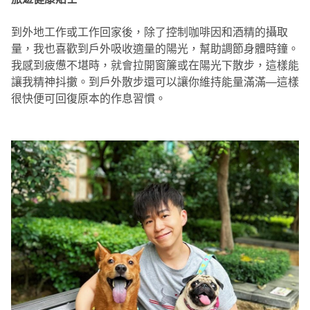
到外地工作或工作回家後，除了控制咖啡因和酒精的攝取
量，我也喜歡到戶外吸收適量的陽光，幫助調節身體時鐘。
我感到疲憊不堪時，就會拉開窗簾或在陽光下散步，這樣能
讓我精神抖擻。到戶外散步還可以讓你維持能量滿滿—這樣
很快便可回復原本的作息習慣。