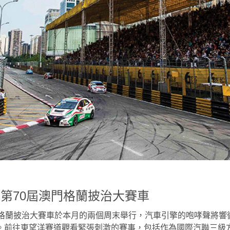
門: 第70屆澳門格蘭披治大賽車
門格蘭披治大賽車於本月的兩個周末舉行，汽車引擎的咆哮聲將響
。前往東望洋賽道觀看緊張刺激的賽事，包括作為國際汽聯三級