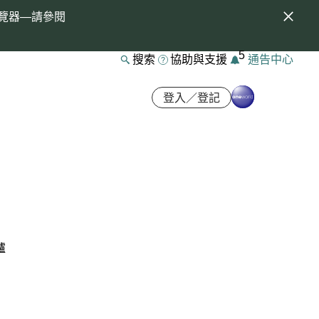
覽器—請參閱
5
搜索
協助與支援
通告中心
登入／登記
爐