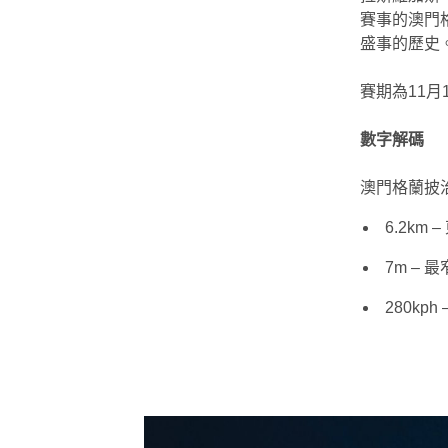
賽事的澳門
盛事的歷史
賽期為11月
數字解碼
澳門格蘭披
6.2km
7m – 
280kph