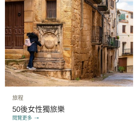
旅程
50後女性獨旅樂
閱覽更多