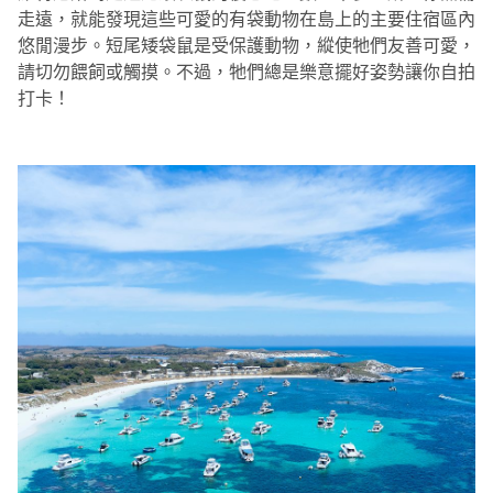
走遠，就能發現這些可愛的有袋動物在島上的主要住宿區內
悠閒漫步。短尾矮袋鼠是受保護動物，縱使牠們友善可愛，
請切勿餵飼或觸摸。不過，牠們總是樂意擺好姿勢讓你自拍
打卡！