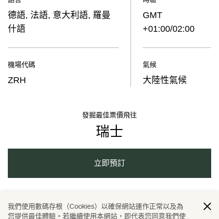
德語, 法語, 意大利語, 羅曼
GMT
什語
+01:00/02:00
機場代碼
氣候
ZRH
大陸性氣候
發掘最佳票價飛往
瑞士
立即預訂
瑞士
瑞士
旅遊
酒店及度假村
我們使用數碼存根（Cookies）以確保網站運作正常以及為
/
/
/
/
您提供最佳體驗。若繼續使用本網站，即代表您同意我們使