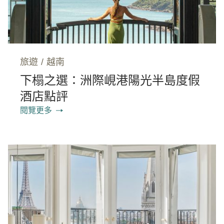
旅遊
/
越南
下榻之選：洲際峴港陽光半島度假
酒店點評
閱覽更多