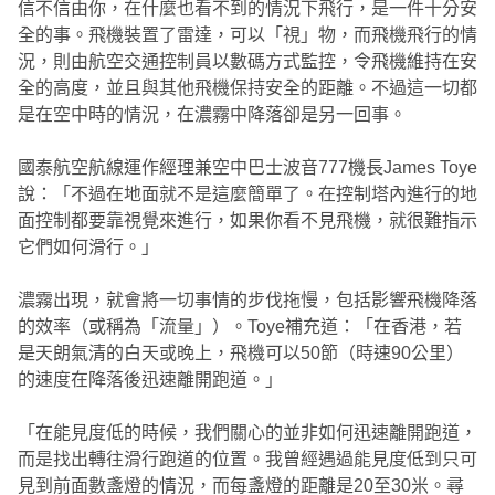
信不信由你，在什麼也看不到的情況下飛行，是一件十分安
全的事。飛機裝置了雷達，可以「視」物，而飛機飛行的情
況，則由航空交通控制員以數碼方式監控，令飛機維持在安
全的高度，並且與其他飛機保持安全的距離。不過這一切都
是在空中時的情況，在濃霧中降落卻是另一回事。
國泰航空航線運作經理兼空中巴士波音777機長James Toye
說：「不過在地面就不是這麼簡單了。在控制塔內進行的地
面控制都要靠視覺來進行，如果你看不見飛機，就很難指示
它們如何滑行。」
濃霧出現，就會將一切事情的步伐拖慢，包括影響飛機降落
的效率（或稱為「流量」）。Toye補充道：「在香港，若
是天朗氣清的白天或晚上，飛機可以50節（時速90公里）
的速度在降落後迅速離開跑道。」
「在能見度低的時候，我們關心的並非如何迅速離開跑道，
而是找出轉往滑行跑道的位置。我曾經遇過能見度低到只可
見到前面數盞燈的情況，而每盞燈的距離是20至30米。尋