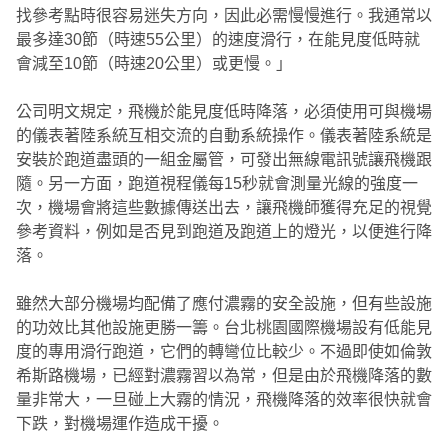
找參考點時很容易迷失方向，因此必需慢慢進行。我通常以
最多達30節（時速55公里）的速度滑行，在能見度低時就
會減至10節（時速20公里）或更慢。」
公司明文規定，飛機於能見度低時降落，必須使用可與機場
的儀表著陸系統互相交流的自動系統操作。儀表著陸系統是
安裝於跑道盡頭的一組金屬管，可發出無線電訊號讓飛機跟
隨。另一方面，跑道視程儀每15秒就會測量光線的強度一
次，機場會將這些數據傳送出去，讓飛機師獲得充足的視覺
參考資料，例如是否見到跑道及跑道上的燈光，以便進行降
落。
雖然大部分機場均配備了應付濃霧的安全設施，但有些設施
的功效比其他設施更勝一籌。台北桃園國際機場設有低能見
度的專用滑行跑道，它們的轉彎位比較少。不過即使如倫敦
希斯路機場，已經對濃霧習以為常，但是由於飛機降落的數
量非常大，一旦碰上大霧的情況，飛機降落的效率很快就會
下跌，對機場運作造成干擾。