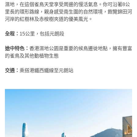
濕地，在這個雀鳥天堂享受周邊的慢活氣息。你可沿著8公
里長的環形路線，親身感受南生圍的自然環境，飽覽錦田河
河岸的紅樹林及赤桉樹夾道的優美風光。
全程：
15公里，包括元朗段
途中特色：
香港濕地公園是重要的候鳥遷徙地點，擁有豐富
的雀鳥及其他動植物生態
交通：
乘搭港鐵西鐵線至元朗站