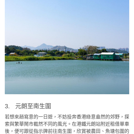
3. 元朗至南生圍
若想來趟寫意的一日遊，不妨投奔香港綠意盎然的郊野，探
索與繁華鬧市截然不同的風光。在港鐵元朗站附近租借單車
後，便可跟從指示牌前往南生圍，欣賞被農田、魚塘包圍的