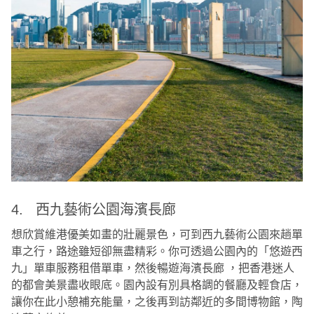
4. 西九藝術公園海濱長廊
想欣賞維港優美如畫的壯麗景色，可到西九藝術公園來趟單
車之行，路途雖短卻無盡精彩。你可透過公園內的「悠遊西
九」單車服務租借單車，然後暢遊海濱長廊 ，把香港迷人
的都會美景盡收眼底。園內設有別具格調的餐廳及輕食店，
讓你在此小憩補充能量，之後再到訪鄰近的多間博物館，陶