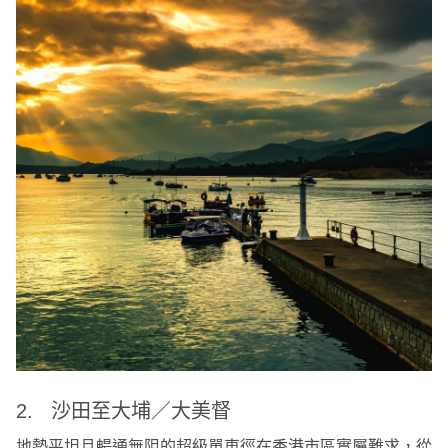
2. 沙田至大埔／大美督
地勢平坦且暢通無阻的超級單車徑在香港市區實屬難求，從