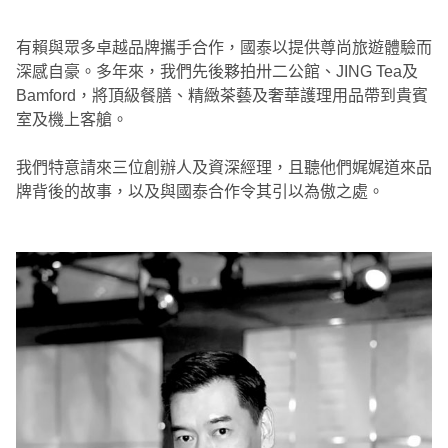
有賴與眾多卓越品牌攜手合作，國泰以提供尊尚旅遊體驗而
深感自豪。多年來，我們先後夥拍卅二公館、JING Tea及
Bamford，將頂級餐膳、精緻茶藝及奢華護理用品帶到貴賓
室及機上客艙。
我們特意請來三位創辦人及資深經理，且聽他們娓娓道來品
牌背後的故事，以及與國泰合作令其引以為傲之處。