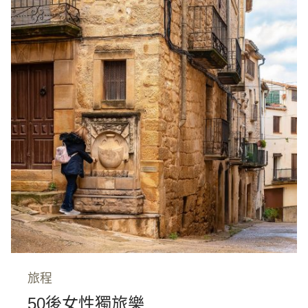
旅程
50後女性獨旅樂