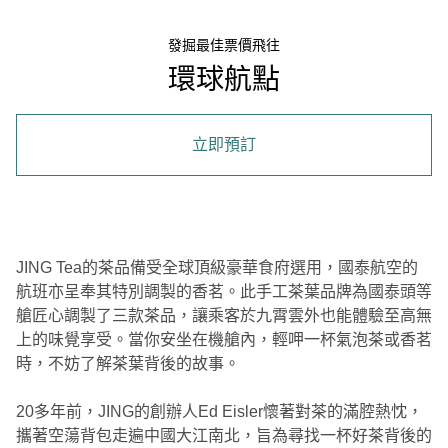
發掘最佳票價飛往
環球航點
立即預訂
JING Tea的茶品備受全球頂級豪華食府選用，國泰航空的
航班亦呈奉其特別調製的香茗。此手工茶葉品牌為國泰頭等
艙匠心調製了三款茶品，讓乘客於九霄雲外也能體驗至高無
上的味覺享受。當你安坐在機艙內，輕呷一杯氣泡茶或香茗
時，不妨了解茶葉背後的故事。
20多年前，JING的創辦人Ed Eisler懷著對茶的滿腔熱忱，
攜著空蕩背包走遍中國大江南北，旨為尋找一杯好茶背後的