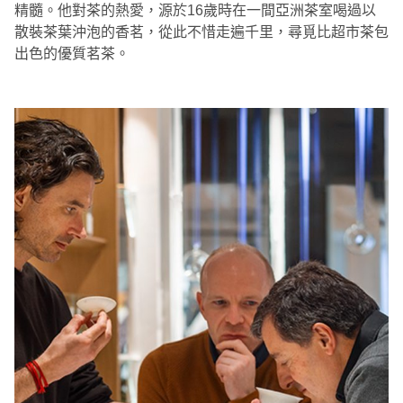
精髓。他對茶的熱愛，源於16歲時在一間亞洲茶室喝過以
散裝茶葉沖泡的香茗，從此不惜走遍千里，尋覓比超市茶包
出色的優質茗茶。