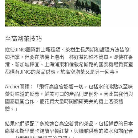
至高沏茶技巧
縱使JING團隊對土壤種類、茶樹生長周期和護理方法皆瞭
如指掌，但要在航機上泡出一杯好茶卻殊不簡單。即使在香
港、新加坡樟宜、上海浦東和倫敦希斯路的國泰機場貴賓室
都備有JING的茶品供應，於高空泡茶又是另一回事。
Archer闡釋：「飛行高度會影響一切，包括水的沸點以至味
蕾對味道的反應，鮮美可口的產品則是例外。因此當我們與
國泰展開合作，便花費大量時間鑽研完美的機上茗茶體
驗。」
結果他們調配了多款適合高空茗賞的茶品，包括鮮香的日本
綠茶和斯里蘭卡錫蘭早餐紅茶，與機艙供應的軟水和諧配合