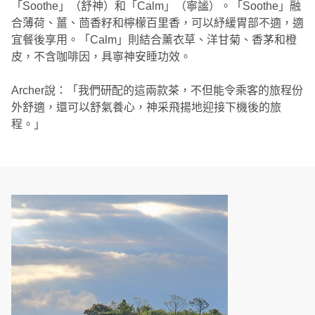
「Soothe」（舒神）和「Calm」（寧謐）。「Soothe」融
合薄荷、薑、茴香籽和檸檬百里香，可以紓緩胃部不適，適
宜餐後享用。「Calm」則結合薰衣草、洋甘菊、香茅和橙
皮，不含咖啡因，具寧神安睡功效。
Archer說：「我們研配的這兩款茶，不但能令乘客的旅程份
外舒適，還可以舒氣養心，神采飛揚地迎接下機後的旅
程。」