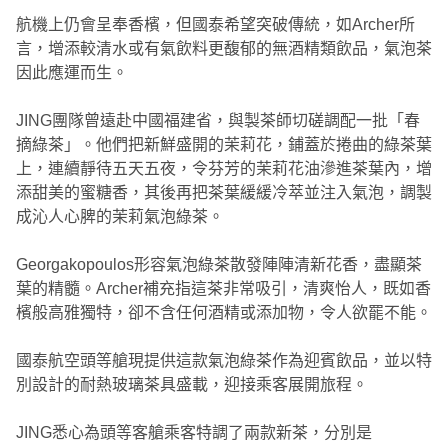
航機上仍會呈奉香檳，但國泰希望突破傳統，如Archer所
言，增添較清水或有氣飲料更馥郁的無酒精類飲品，氣泡茶
因此應運而生。
JING團隊曾遠赴中國福建省，與製茶師切磋調配一批「春
摘綠茶」。他們把新鮮盛開的茉莉花，鋪蓋於捲曲的綠茶葉
上，連續靜待五天五夜，令芬芳的茉莉花油滲進茶葉內，增
添甜美的蜜糖香，其後再把茶葉緩緩冷萃並注入氣泡，調製
成沁人心脾的茉莉氣泡綠茶。
Georgakopoulos形容氣泡綠茶散發陣陣清新花香，盡顯茶
葉的精髓。Archer補充指這茶非常吸引，清爽怡人，既如香
檳般高雅獨特，卻不含任何酒精或添加物，令人欲罷不能。
國泰航空頭等艙現提供這款氣泡綠茶作為迎賓飲品，並以特
別設計的耐熱玻璃茶具盛載，迎接乘客展開旅程。
JING悉心為頭等客艙乘客特調了兩款新茶，分別是