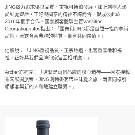
JING致力追求優良品質、重視可持續發展，加上創辦人熱
愛到處遊歷，正好與國泰的精神不謀而合，促成彼此於
2016年攜手合作。國泰顧客體驗主管Vassilios
Georgakopoulos指出：「國泰和JING都是首屈一指的尊尚
品牌，流露含蓄典雅的特質，擁有共同價值。」
他續說：「JING重視品質、正宗地道、也著重產地和福
祉，正好與我們品牌的宗旨互相呼應。」
Archer亦補充：「連繫是兩個品牌的核心精神——國泰接載
乘客展開旅程，JING則藉香茗帶來味覺之旅，兩者同樣引
領顧客與新的人和地建立聯繫。」