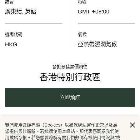
語言
時區
廣東話, 英語
GMT +08:00
機場代碼
氣候
HKG
亞熱帶濕潤氣候
發掘最佳票價飛往
香港特別行政區
立即預訂
亞洲
中國內地
香港
旅程
航空
我們使用數碼存根（Cookies）以確保網站運作正常以及為
/
/
/
/
/
您提供最佳體驗。若繼續使用本網站，即代表您同意我們使
用數碼存根。若您想要瞭解有關我們數碼存根使用情況與/或
商務旅遊