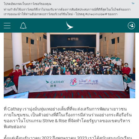
โปรดอัพเกรดเว็บเบราว์เซอร์ของคุณ
ปิด
ท่านกำลังใช้เบราว์เซอร์ที่เราไม่รองรับ หากต้องการสัมผัสประสบการณ์ที่ดีที่สุดในเว็บไซต์ของเรา
เราขอแนะนำให้ท่านอัปเกรดเบราว์เซอร์เวอร์ชันใหม่ - โปรดดู #checkholder# ของเรา
เมนู
ศูนย์
การ
แจ้ง
เตือน
ที่ Cathay เรามุ่งมั่นทุ่มเทอย่างเต็มที่ที่จะส่งเสริมการพัฒนาเยาวชน
ภายในชุมชน, เป็นตัวอย่างที่ดีในเรื่องการมีส่วนร่วมอย่างกระตือรือร้น
ของเราในโปรแกรม Strive & Rise ที่จัดทำโดยรัฐบาลของเขตบริหาร
พิเศษฮ่องกง
ตั้งแต่เดือนธันวาคม 2022 ถึงพฤษภาคม 2023 เราได้สนับสนุนนักเรียน