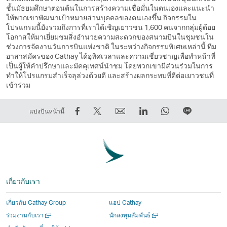
ชั้นมัธยมศึกษาตอนต้นในการสร้างความเชื่อมั่นในตนเองและแนะนำ
ให้พวกเขาพัฒนาเป้าหมายส่วนบุคคลของตนเองขึ้น กิจกรรมใน
โปรแกรมนี้ยังรวมถึงการที่เราได้เชิญเยาวชน 1,600 คนจากกลุ่มผู้ด้อย
โอกาสให้มาเยี่ยมชมสิ่งอำนวยความสะดวกของสนามบินในชุมชนใน
ช่วงการจัดงานวันการบินแห่งชาติ ในระหว่างกิจกรรมพิเศษเหล่านี้ ทีม
อาสาสมัครของ Cathay ได้อุทิศเวลาและความเชี่ยวชาญเพื่อทําหน้าที่
เป็นผู้ให้คําปรึกษาและมัคคุเทศน์นำชม โดยพวกเขามีส่วนร่วมในการ
ทำให้โปรแกรมสำเร็จลุล่วงด้วยดี และสร้างผลกระทบที่ดีต่อเยาวชนที่
เข้าร่วม
การ
การ
ส่ง
LinkedIn
WhatsApp
แชร์
แบ่งปันหน้านี้
แชร์
Tweet
ต่อ
ลิงก์
ลิงก์
บน
บน
ข้อมูล
ให้
จะ
จะ
LINE
Facebook
นี้
เพื่อน
เปิด
เปิด
ลิงก์
–
–
ลิงก์
ขึ้น
ขึ้น
จะ
ลิงก์
ลิงก์
จะ
ใน
ใน
เปิด
เกี่ยวกับเรา
จะ
จะ
เปิด
หน้าต่าง
หน้าต่าง
ขึ้น
เปิด
เปิด
ขึ้น
ใหม่
ใหม่
ใน
เกี่ยวกับ Cathay Group
แอป Cathay
ขึ้น
ขึ้น
ใน
ที่
ที่
หน้าต่าง
เปิด
เปิด
ร่วมงานกับเรา
นักลงทุนสัมพันธ์
ใน
ใน
หน้าต่าง
ดำเนิน
ดำเนิน
ใหม่
ใน
ใน